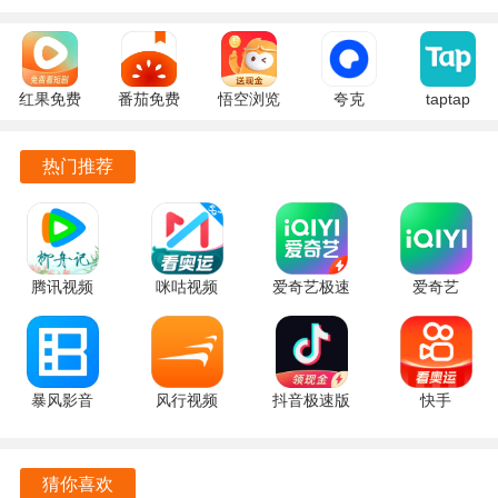
极大地提升了使用体验。
支持离线下载功能，用户可以将喜欢的影视内容下载到本
地，方便在无网络环境下观看。
红果免费
番茄免费
悟空浏览
夸克
taptap
短剧
小说
器 17.9.0
10.14.5.129
2.96.8-
软件功能
7.2.9.32
7.2.9.32
安卓版
官方正版
rel#100000
热门推荐
官方版
安卓版
安卓版
软件提供实时更新的影视资源，用户可以第一时间观看到最
新上线的影视作品，保持与潮流同步。
支持多种视频清晰度选择，用户可以根据网络情况和设备性
腾讯视频
咪咕视频
爱奇艺极速
爱奇艺
能，自由切换观看质量，确保流畅播放。
9.04.16.32055
6.6.20 手机
版 6.7.5 手
17.7.5 最新
最新版
版
机版
版
内置强大的搜索功能，用户可以通过关键词快速找到特定的
影视剧，提升查找效率。
暴风影音
风行视频
抖音极速版
快手
软件还提供了个性化推荐功能，根据用户的观看历史和偏
8.7.0.0 安
4.7.2.13 安
39.8.0 安卓
14.6.50.49423
好，智能推荐相似的影视内容，增强用户体验。
卓版
卓版
版
手机版
猜你喜欢