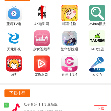
常见问题
1. 如何解决播放卡顿的问题？
建议检查网络连接，确保网络稳定，或尝试调整视频清晰度
蓝调TV电
4K电影网
哐哐追剧
javbus播放
以适应当前网络环境。
视直播
1.2.0 安卓
1.1.0 安卓
器 v1.1 安
1.6.2 最新
版
版
卓版
2. 如何下载影视内容进行离线观看？
版
在影视详情页中找到下载按钮，点击后选择下载清晰度，下
天龙影视
少女视频哔
繁华影院通
TAO短剧
2.1.0 安卓
哩哔哩
用 2.4.5 安
5.0.0 安卓
载完成后可在“我的下载”中查看。
版
9.5.0 最新
卓版
版
3. 为什么无法找到某些影视剧？
版
a站
235追剧
春色 1.3.4
云KTV
可能是因为该影视剧尚未更新到软件中，建议定期查看更
6.80.0.1318
2.0.0 最新
安卓版
v9.99.99.9
新，或使用搜索功能查找。
安卓版
安卓版
安卓版
下载排行
瓜子音乐 1.1.3 最新版
1
下载