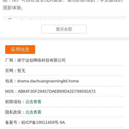
观影体验。
免费短剧之家软件特点
显示全部
软件提供多种影视分类，用户可以根据自己的喜好快速找到
感兴趣的影视内容，节省了查找时间。
应用信息
通过签到和观看视频，用户能够获得收益，增加了观看影视
的乐趣，吸引更多用户参与其中。
厂商：南宁达创网络科技有限公司
官网：暂无
软件支持多种播放模式，用户可以选择适合自己的观看方
式，提升了观影的灵活性和舒适度。
包名：drama.dachuangnanningltd.home
MD5：AB84F35F29457DAEB99D42D799592A72
软件优势
权限须知：
点击查看
丰富的影视资源库，用户可以随时随地选择观看自己喜欢的
隐私政策：
点击查看
短剧、电影和电视剧，满足不同的观影需求。
备案号：桂ICP备19011459号-9A
简单易用的操作界面，用户无需复杂的设置即可开始观看，