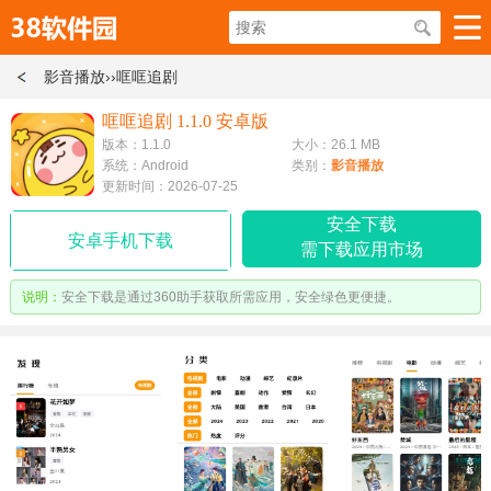
影音播放
››哐哐追剧
哐哐追剧 1.1.0 安卓版
版本：1.1.0
大小：26.1 MB
系统：Android
类别：
影音播放
更新时间：2026-07-25
安全下载
安卓手机下载
需下载应用市场
说明：
安全下载是通过360助手获取所需应用，安全绿色更便捷。