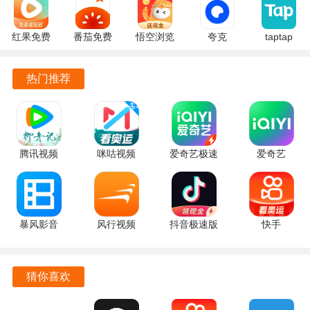
大家提供了丰富的影视剧内容，包括最新的电视剧、电影、
综艺节目等
剧集追踪与提醒功能也让用户更省心。
红果免费
番茄免费
悟空浏览
夸克
taptap
用户可以标记自己正在观看的剧集，APP会自动提醒更新。
短剧
小说
器 17.9.0
10.14.5.129
2.96.8-
7.2.9.32
7.2.9.32
安卓版
官方正版
rel#100000
用户就能轻松掌握剧集进度。
热门推荐
官方版
安卓版
安卓版
腾讯视频
咪咕视频
爱奇艺极速
爱奇艺
9.04.16.32055
6.6.20 手机
版 6.7.5 手
17.7.5 最新
最新版
版
机版
版
暴风影音
风行视频
抖音极速版
快手
8.7.0.0 安
4.7.2.13 安
39.8.0 安卓
14.6.50.49423
卓版
卓版
版
手机版
猜你喜欢