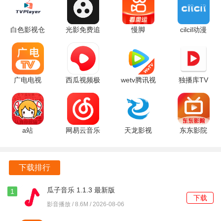
白色影视仓
光影免费追
慢脚
cilcil动漫
5.0.31_1
剧 1.9.7 最
14.6.50.49423
1.0.4.8 安
安卓版
新版
官方版
卓版
广电电视
西瓜视频极
wetv腾讯视
独播库TV
1.9.9 安卓
速版 10.5.4
频国际版
6.2 安卓版
版
红包版
5.22.1.15140
官方版
a站
网易云音乐
天龙影视
东东影院
6.80.0.1318
车机版
2.1.0 安卓
1.1 安卓版
安卓版
6.1.70 安卓
版
版
下载排行
瓜子音乐 1.1.3 最新版
1
下载
影音播放 / 8.6M / 2026-08-06