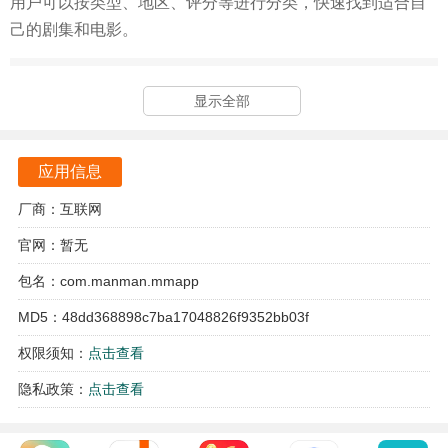
用户可以按类型、地区、评分等进行分类，快速找到适合自
己的剧集和电影。
哐哐追剧软件特色
显示全部
哐哐追剧的p2p下载引擎技术，观看的人越多，视频的播放越
流畅。
应用信息
用户无需注册或支付会员费用即可享受海量影视资源。
厂商：互联网
无论是最新的热播剧还是经典老片，用户都可以随时点播。
官网：暂无
软件还提供了个性化推荐功能，帮助用户发现更多感兴趣的
包名：com.manman.mmapp
内容。
MD5：48dd368898c7ba17048826f9352bb03f
哐哐追剧软件优势
权限须知：
点击查看
软件会跟进最新上映的影片和剧集，确保用户不会错过任何
隐私政策：
点击查看
精彩内容。