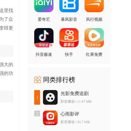
这里找
为了众
爱奇艺
暴风影音
风行视频
变得更
抖音极速
快手
红果免费
版
短剧
强大的
强的功
同类排行榜
光影免费追剧
1
影音播放 / 11.87 MB
2
心雨影评
影音播放 / 54.7 MB