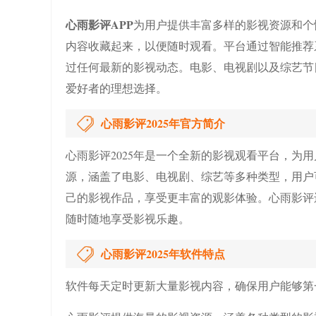
心雨影评APP
为用户提供丰富多样的影视资源和个
内容收藏起来，以便随时观看。平台通过智能推荐
过任何最新的影视动态。电影、电视剧以及综艺节
爱好者的理想选择。
心雨影评2025年官方简介
心雨影评2025年是一个全新的影视观看平台，为
源，涵盖了电影、电视剧、综艺等多种类型，用户
己的影视作品，享受更丰富的观影体验。心雨影评
随时随地享受影视乐趣。
心雨影评2025年软件特点
软件每天定时更新大量影视内容，确保用户能够第