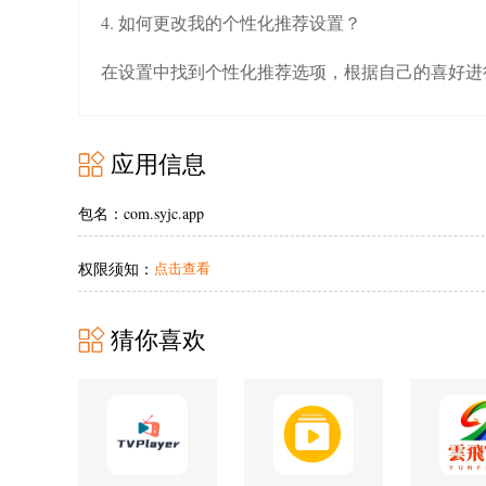
4. 如何更改我的个性化推荐设置？
在设置中找到个性化推荐选项，根据自己的喜好进
应用信息
包名：com.syjc.app
权限须知：
点击查看
猜你喜欢