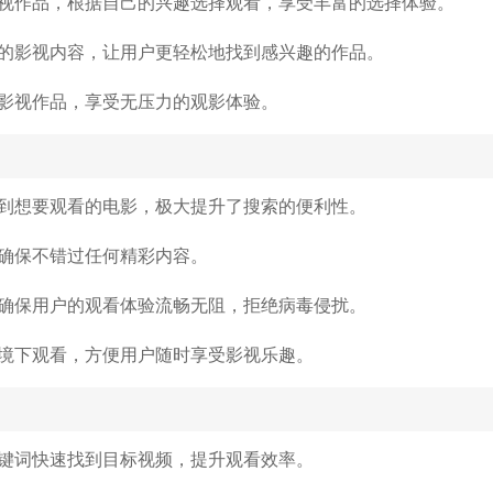
视作品，根据自己的兴趣选择观看，享受丰富的选择体验。
的影视内容，让用户更轻松地找到感兴趣的作品。
影视作品，享受无压力的观影体验。
到想要观看的电影，极大提升了搜索的便利性。
确保不错过任何精彩内容。
确保用户的观看体验流畅无阻，拒绝病毒侵扰。
境下观看，方便用户随时享受影视乐趣。
键词快速找到目标视频，提升观看效率。