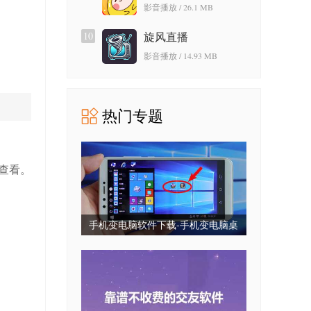
影音播放 / 26.1 MB
10
旋风直播
影音播放 / 14.93 MB
热门专题
查看。
手机变电脑软件下载-手机变电脑桌
面下载-手机变电脑系统免费版