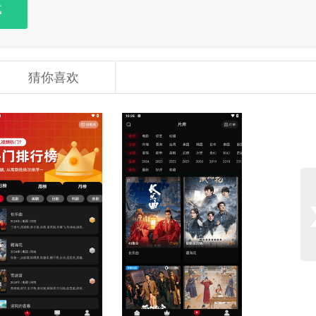
载
猜你喜欢