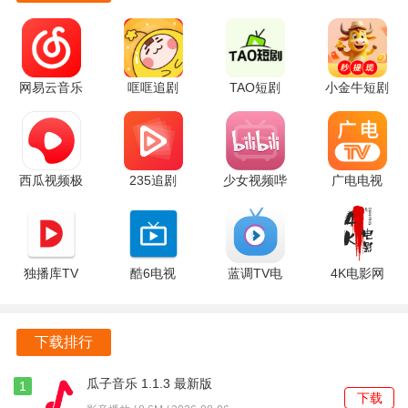
热门作品，确保了平台内容的时效性和吸引力。
软件特色
1.红果短剧承诺为用户提供完全免费的观看体验，这意味着
网易云音乐
哐哐追剧
TAO短剧
小金牛短剧
车机版
1.1.0 安卓
5.0.0 安卓
1.15.0 官方
用户无需支付任何费用，就可以享受到平台内所有短剧的观
6.1.70 安卓
版
版
版
看权益。
版
2.红果短剧还提供了便捷的点播功能，用户可以根据自己的
西瓜视频极
235追剧
少女视频哔
广电电视
喜好随意选择想要观看的短剧。
速版 10.5.4
2.0.0 最新
哩哔哩
1.9.9 安卓
红包版
安卓版
9.5.0 最新
版
3.无论是想重温经典，还是探索新作，用户都可以通过简单
版
的操作，快速找到并观看自己感兴趣的剧集。
独播库TV
酷6电视
蓝调TV电
4K电影网
6.2 安卓版
1.0.0 安卓
视直播
1.2.0 安卓
4.红果短剧还支持用户收藏功能，用户可以将自己喜爱的短
版
1.6.2 最新
版
剧加入收藏夹，方便随时回看。
版
下载排行
瓜子音乐 1.1.3 最新版
1
下载