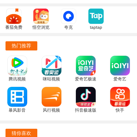
根据用户的观看历史和喜好，为用户推荐个性化的短剧内
容，让用户更加轻松地找到自己喜欢的短剧。
番茄免费
悟空浏览
夸克
taptap
【便捷操作，快速搜索】
小说
器 17.9.0
10.14.5.129
2.96.8-
7.2.9.32
安卓版
官方正版
rel#100000
操作简单，竖屏体验，支持滑动切换和选集播放，给你带来
热门推荐
安卓版
安卓版
流畅体验，快速找到自己想要观看的短剧。
软件亮点
腾讯视频
咪咕视频
爱奇艺极速
爱奇艺
1.收录了众多高人气的短剧作品，这些短剧往往因其独特的
9.04.16.32055
6.6.20 手机
版 6.7.5 手
17.7.5 最新
创意、精湛的制作和引人入胜的剧情而受到广泛欢迎。
最新版
版
机版
版
2.通过红果短剧，用户可以轻松地追赶上最新的流行趋势，
观看那些在社交平台上热议的短剧，与朋友分享观看体验，
暴风影音
风行视频
抖音极速版
快手
8.7.0.0 安
4.7.2.13 安
39.8.0 安卓
14.6.50.49423
甚至参与到剧集的讨论中去。
卓版
卓版
版
手机版
3.红果短剧不仅为用户提供了丰富的选择，还通过收录这些
猜你喜欢