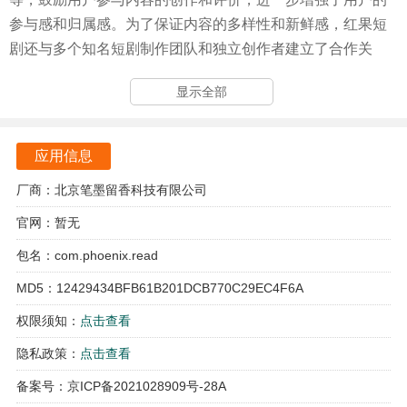
参与感和归属感。为了保证内容的多样性和新鲜感，红果短
剧还与多个知名短剧制作团队和独立创作者建立了合作关
系，定期更新独家内容，确保用户每次访问都能发现新的惊
显示全部
喜。
红果短剧软件功能
应用信息
【海量短剧，随心观看】
厂商：北京笔墨留香科技有限公司
拥有海量的短剧资源，包括，都市热血、甜宠言情、职场婚
官网：暂无
恋、逆袭反转、逆天改命等多种类型，满足用户的不同喜
包名：com.phoenix.read
好。
MD5：12429434BFB61B201DCB770C29EC4F6A
【热门内容，高清播放】
权限须知：
点击查看
短剧内容经过精心挑选，保证视频质量，支持高清播放，让
隐私政策：
点击查看
用户享受更加清晰、流畅的观看体验。
备案号：京ICP备2021028909号-28A
【个性化推荐，智能推荐】