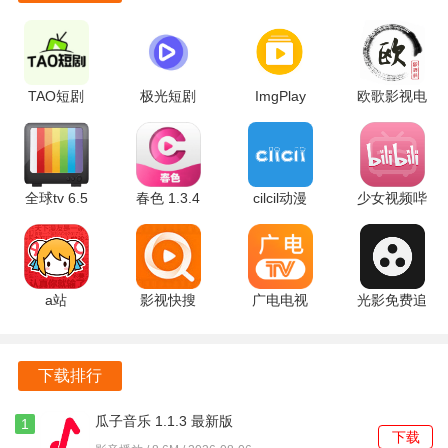
看，提升了全球用户的使用体验。
用户可以创建个人账户，保存自己的观看记录和收藏影片，
方便下次继续观看，提升了个性化服务。
TAO短剧
极光短剧
ImgPlay
欧歌影视电
5.0.0 安卓
1.0.0 安卓
v1.3.20 安
视版 6.0.6
咪咕视频还提供了高清直播功能，用户可以观看各类直播节
版
版
卓版
安卓版
目，满足用户对实时内容的需求。
常见问题
全球tv 6.5
春色 1.3.4
cilcil动漫
少女视频哔
安卓版
安卓版
1.0.4.8 安
哩哔哩
1. 如何解决咪咕视频播放卡顿的问题？
卓版
9.5.0 最新
版
可以尝试切换网络环境，使用更稳定的Wi-Fi进行观看，或者
a站
影视快搜
广电电视
光影免费追
降低视频清晰度，以提升播放流畅度。
6.80.0.1318
3.15.1 安卓
1.9.9 安卓
剧 1.9.7 最
2. 如何下载咪咕视频中的影片以便离线观看？
安卓版
版
版
新版
下载排行
用户需在有Wi-Fi的环境下选择想要下载的影片，点击下载按
钮，下载完成后即可在离线状态下观看。
瓜子音乐 1.1.3 最新版
1
下载