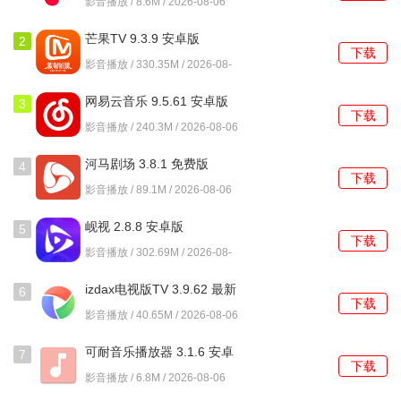
影音播放 / 8.6M / 2026-08-06
3. 为什么无法找到某部影片？
芒果TV 9.3.9 安卓版
2
可能是由于版权问题，某些影片在咪咕视频上并未上线，建
下载
影音播放 / 330.35M / 2026-08-
议使用搜索功能查找相关内容，或者查看其他影视分类。
06
网易云音乐 9.5.61 安卓版
3
下载
影音播放 / 240.3M / 2026-08-06
河马剧场 3.8.1 免费版
4
下载
影音播放 / 89.1M / 2026-08-06
岘视 2.8.8 安卓版
5
下载
影音播放 / 302.69M / 2026-08-
06
izdax电视版TV 3.9.62 最新
6
下载
版
影音播放 / 40.65M / 2026-08-06
可耐音乐播放器 3.1.6 安卓
7
下载
版
影音播放 / 6.8M / 2026-08-06