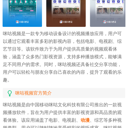
咪咕视频是一款专为移动设备设计的视频播放应用，用户可
以通过它观看丰富多彩的影视内容，包括电影、电视剧、综
艺节目等。该软件致力于为用户提供高质量的视频观看体
验，涵盖了众多热门影视资源，支持多种播放模式，能够满
足不同用户的需求。同时，咪咕视频还具备社交分享功能，
用户可以轻松与朋友分享自己喜欢的内容，提升了观看的乐
趣。
咪咕视频官方简介
咪咕视频是由中国移动咪咕文化科技有限公司推出的一款视
频播放软件，旨在为用户提供丰富的影视资源和高品质的观
看体验。该应用涵盖了电影、电视剧、
动漫
、综艺等多种视
频类型，用户可以随时随地享受精彩的视听盛宴。咪咕视频