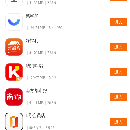
41.88 MB
2.36.0
笑容加
进入
191.74 MB
5.4.1.059
好福利
进入
84.79 MB
7.61.0
酷狗唱唱
进入
129.07 MB
5.2.2
南方都市报
进入
61.41 MB
26.8.0
1号会员店
进入
90.8 MB
8.9.22