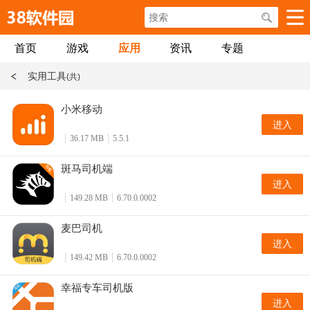
首页
游戏
应用
资讯
专题
实用工具
(共)
小米移动
进入
36.17 MB
5.5.1
斑马司机端
进入
149.28 MB
6.70.0.0002
麦巴司机
进入
149.42 MB
6.70.0.0002
幸福专车司机版
进入