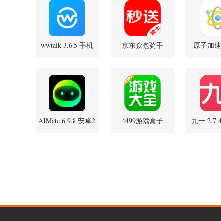
wwtalk 3.6.5 手机
京东众包骑手
原子加速器
版
12.29.0 最新版
官方
AIMate 6.9.8 安卓2
4499游戏盒子
九一 2.7
版
9.5.0.55 安卓正版