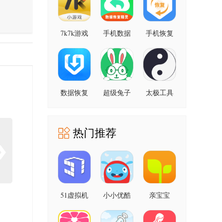
7k7k游戏
手机数据
手机恢复
盒
恢复精灵
数据管家
助手
大师
数据恢复
超级兔子
太极工具
机
数据恢复
箱
热门推荐
51虚拟机
小小优酷
亲宝宝