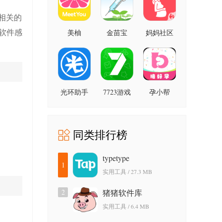
相关的
软件感
美柚
金苗宝
妈妈社区
光环助手
7723游戏
孕小帮
盒
同类排行榜
typetype
1
实用工具 / 27.3 MB
2
猪猪软件库
实用工具 / 6.4 MB