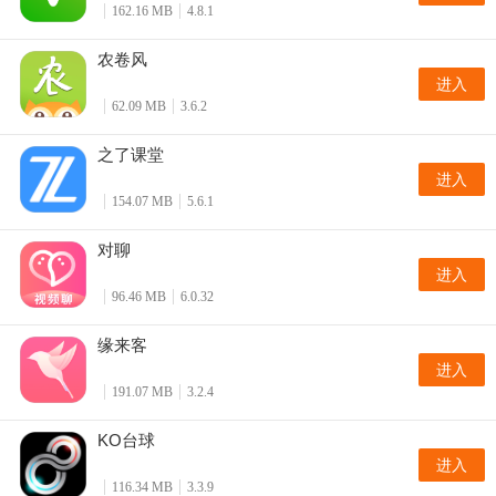
162.16 MB
4.8.1
农卷风
进入
62.09 MB
3.6.2
之了课堂
进入
154.07 MB
5.6.1
对聊
进入
96.46 MB
6.0.32
缘来客
进入
191.07 MB
3.2.4
KO台球
进入
116.34 MB
3.3.9