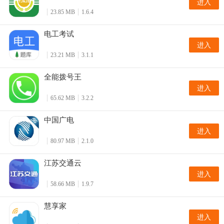
进入
23.85 MB
1.6.4
电工考试
进入
23.21 MB
3.1.1
全能拨号王
进入
65.62 MB
3.2.2
中国广电
进入
80.97 MB
2.1.0
江苏交通云
进入
58.66 MB
1.9.7
慧享家
进入