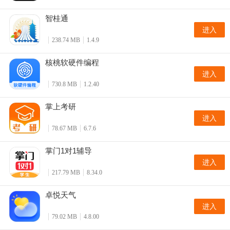
智桂通
进入
238.74 MB
1.4.9
核桃软硬件编程
进入
730.8 MB
1.2.40
掌上考研
进入
78.67 MB
6.7.6
掌门1对1辅导
进入
217.79 MB
8.34.0
卓悦天气
进入
79.02 MB
4.8.00