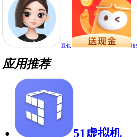
豆包
悟
应用推荐
51虚拟机