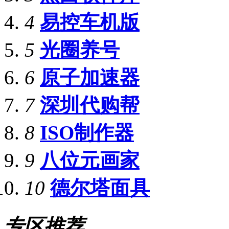
4
易控车机版
5
光圈养号
6
原子加速器
7
深圳代购帮
8
ISO制作器
9
八位元画家
10
德尔塔面具
专区推荐