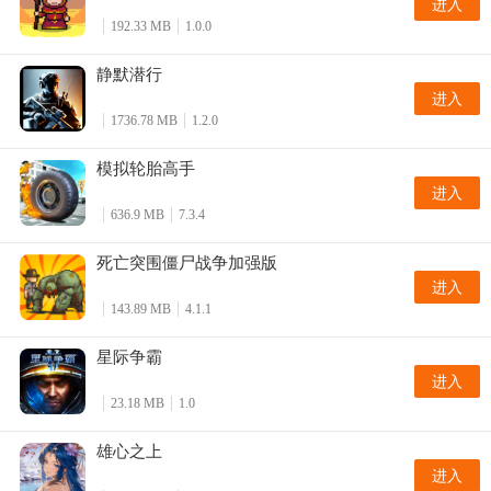
进入
192.33 MB
1.0.0
静默潜行
进入
1736.78 MB
1.2.0
模拟轮胎高手
进入
636.9 MB
7.3.4
死亡突围僵尸战争加强版
进入
143.89 MB
4.1.1
星际争霸
进入
23.18 MB
1.0
雄心之上
进入