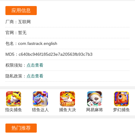
位，真实玩家扮演的各类角色让互动更加生动有趣。
应用信息
武器系统多样化，玩家可以选择不同的武器来击败敌人，获
厂商：互联网
得丰厚的奖励，进一步提升自己的实力。
官网：暂无
全数字化生命模拟让玩家体验到真实的生存挑战，身体的每
包名：com.fastrack.english
一个问题都将影响游戏的进程，增加了游戏的代入感。
MD5：c640bc946f185d23e7a20563fb93c7b3
地球online游戏特色
权限须知：
点击查看
沙盒建造的自由度极高，玩家可以随心所欲地设计和建造任
隐私政策：
点击查看
何想要的设施，创造出独一无二的世界。
游戏的背景设定在灾后的地球，提供了丰富的故事情节与任
务，玩家在探索的也能感受到生存的紧迫感。
指尖捕鱼
猎鱼达人
捕鱼大决
网易麻将
梦幻捕鱼
自由的脱离排行榜的机制，玩家可以不受外界压力，享受轻
10.3.46.4.0
3.9.0.7 安
战
1.20 安卓
5.10.4 安
松的游戏体验，探索各种有趣的玩法。
安卓版
卓版
122.7.291
官方版
卓正版
热门推荐
最新版