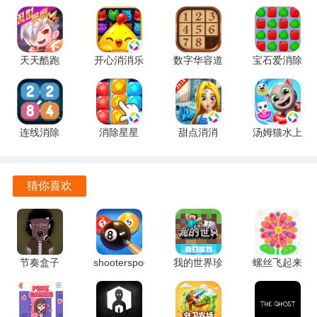
多种多样的玩法模式，结合了休闲与冒险元素，让玩家能够
找到属于自己的乐趣。
地球online游戏优势
天天酷跑
开心消消乐
数字华容道
宝石爱消除
1.0.139.0
1.159 手机
2.15 手机
1.0.5 手机
丰富的冒险内容和任务设置，使得玩家永远不会感到无聊，
手机版
版
版
版
每一次探索都有新的发现。
全数字化生命模拟的系统，带给玩家更真实的游戏体验，让
连线消除
消除星星
甜点消消
汤姆猫水上
2248 1.0.5
1.2.1 手机
1.9.61.409.405.0518
乐园
每个角色的成长与发展都充满挑战。
最新版
版
手机版
2.0.9.240
没有繁琐的规则，玩家可以自由选择自己的游戏方式，享受
官方正版
猜你喜欢
无拘无束的游戏乐趣。
轻松的游戏节奏让玩家能够在繁忙的生活中找到放松的乐
趣，享受游戏带来的快乐。
节奏盒子
shooterspool
我的世界珍
螺丝飞起来
ParaInkBox
2.4.3 安卓
妮MOD
1.1.2 安卓
模组
版
v1.20.32.03
版
v4000+ 安
官方安卓版