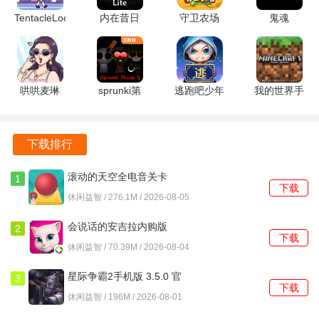
卓版
TentacleLocker2
内在昔日
守卫农场
鬼魂
2.1.3.0 安
7.9.0.1 官
1.0.1 安卓
1.85.10 安
卓版
方版
版
卓版
哄哄麦琳
sprunki第
逃跑吧少年
我的世界手
v1.0 安卓
五阶段
渠道服
表版
版
v1.1.1 安卓
8.40.0 官方
v0.11.0 安
版
正版
卓版
下载排行
滚动的天空全电音关卡
1
下载
5.1.3 安卓版
休闲益智 / 276.1M / 2026-08-05
会说话的安吉拉内购版
2
下载
3195 安卓版
休闲益智 / 70.39M / 2026-08-04
星际争霸2手机版 3.5.0 官
3
下载
方版
休闲益智 / 196M / 2026-08-01