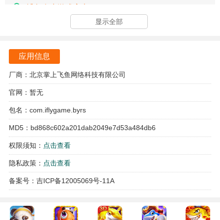
捕鱼人生游戏亮点
显示全部
游戏丰富多彩的海底世界让玩家仿佛置身于真实的深海探险
之中，极大地增强了游戏的沉浸感。
应用信息
每种鱼类都有独特的属性和奖励，玩家在捕捉不同鱼类时会
获得不同的收益，增加了游戏的策略性与趣味性。
厂商：北京掌上飞鱼网络科技有限公司
官网：暂无
游戏支持实时在线对战，玩家可以与来自全国各地的高手一
较高下，体验紧张刺激的竞技氛围，提升自己的捕鱼技巧。
包名：com.iflygame.byrs
MD5：bd868c602a201dab2049e7d53a484db6
多样的炮台选择和升级系统，让玩家可以根据自己的需求和
策略自由搭配，提升捕鱼的成功率，享受更高的游戏乐趣。
权限须知：
点击查看
隐私政策：
点击查看
游戏特色
备案号：吉ICP备12005069号-11A
丰富的道具系统为玩家提供了多种选择，玩家可以使用不同
的道具来提升捕鱼的效率，增加游戏的趣味性。
游戏内设有多种赛事活动，玩家可以积极参与，赢取丰厚的