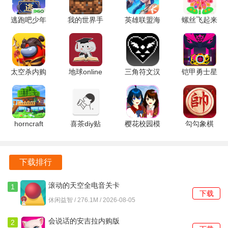
游戏内设有详细的教程与指引，帮助新手玩家快速掌握游戏
技巧，提升游戏体验。
逃跑吧少年
我的世界手
英雄联盟海
螺丝飞起来
360版本
表版
克斯大乱斗
1.1.2 安卓
8.40.0 官方
v0.11.0 安
7.2.0.2458
版
正版
卓版
安卓版
太空杀内购
地球online
三角符文汉
铠甲勇士星
版
1.0.5 安卓
化版 安卓
耀铠甲模拟
1.72.5.002
版
2.0.4-魔改
器 v1.0.38
官方版
1.0.2 安卓
安卓版
版
horncraft
喜茶diy贴
樱花校园模
勾勾象棋
189.1.0.3018
纸 4.0.0 安
拟器英文版
6.01.01 官
官方版
卓版
SAKURASchoolSimulator
方版
1.038.51
下载排行
安卓版
滚动的天空全电音关卡
1
下载
5.1.3 安卓版
休闲益智 / 276.1M / 2026-08-05
会说话的安吉拉内购版
2