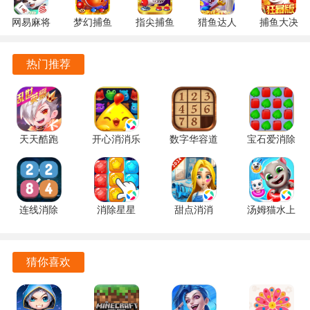
奖励，提升自己的游戏成就感。
网易麻将
梦幻捕鱼
指尖捕鱼
猎鱼达人
捕鱼大决
1.20 安卓
5.10.4 安
10.3.46.4.0
3.9.0.7 安
战
独特的社交系统让玩家能够轻松添加好友，组队进行捕鱼，
官方版
卓正版
安卓版
卓版
122.7.291
热门推荐
分享快乐与成就，增强了游戏的互动性。
最新版
精美的特效与音效设计，为玩家带来身临其境的游戏体验，
提升了游戏的整体氛围。
天天酷跑
开心消消乐
数字华容道
宝石爱消除
游戏优势
1.0.139.0
1.159 手机
2.15 手机
1.0.5 手机
手机版
版
版
版
游戏操作简单易懂，适合各个年龄段的玩家，轻松上手，让
每位玩家都能迅速融入游戏世界。
连线消除
消除星星
甜点消消
汤姆猫水上
丰富的炮台与特殊技能，为玩家提供了多样的选择，玩家可
2248 1.0.5
1.2.1 手机
1.9.61.409.405.0518
乐园
以根据自己的策略进行组合，增加了游戏的深度与可玩性。
最新版
版
手机版
2.0.9.240
官方正版
猜你喜欢
实时在线竞技系统，让玩家可以随时与好友或其他玩家进行
对战，增加了游戏的挑战性与趣味性。