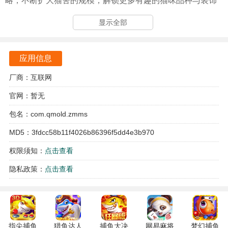
略，不断扩大猫舍的规模，解锁更多有趣的猫咪品种与装饰
品。这个过程充满了挑战与乐趣，也充满了与猫咪们之间的
显示全部
深厚情感连接。
筑梦猫舍游戏亮点
应用信息
通过合并相同的猫咪，可以解锁更高级别的猫咪，它们拥有
厂商：互联网
更独特的外观和更强的吸引力。
官网：暂无
可以自由布置猫舍，购买各种家具和装饰品，为猫咪们打造
包名：com.qmold.zmms
舒适的生活环境。
MD5：3fdcc58b11f4026b86396f5dd4e3b970
与猫咪互动，通过喂食、抚摸等方式增加亲密度，解锁特殊
权限须知：
点击查看
的互动动画。
隐私政策：
点击查看
达成特定的游戏目标，可以获得丰厚的奖励，加速猫舍的建
设。
游戏优势
指尖捕鱼
猎鱼达人
捕鱼大决
网易麻将
梦幻捕鱼