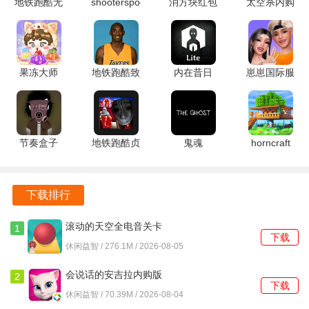
地铁跑酷无
shooterspool
消方块红包
太空杀内购
标感，提供持续的驱动力。
需实名认证
2.4.3 安卓
极速版
版
2.38.0 安卓
版
1.2.6 安卓
1.72.5.002
游戏攻略
版
版
官方版
优先合成高等级猫咪： 在猫舍初期，快速合成高级别的猫咪
果冻大师
地铁跑酷致
内在昔日
崽崽国际服
是提升猫舍收益的关键。高级猫咪不仅能带来更多的金币收
1.6.2 安卓
敬科比版
7.9.0.1 官
3.75.000
入，还能解锁新的猫舍功能和装饰品。要尽可能地将低级猫
版
v1.29.0 安
方版
安卓版
卓版
咪合并成高级猫咪，提高收益效率。
节奏盒子
地铁跑酷贞
鬼魂
horncraft
合理利用道具： 游戏中有各种道具可以帮助玩家提升猫咪的
ParaInkBox
子洛阳
1.85.10 安
189.1.0.3018
养成速度和猫舍的经营效率。加速道具可以缩短猫咪的生产
模组
1.0.0 魔改
卓版
官方版
时间，增加猫咪产出金币的数量；升级道具可以快速提升猫
v4000+ 安
版
下载排行
卓版
咪的等级。要根据实际情况，合理使用这些道具，才能事半
功倍。
滚动的天空全电音关卡
1
下载
5.1.3 安卓版
休闲益智 / 276.1M / 2026-08-05
完成每日任务： 每日任务是获取资源和奖励的重要途径。每
日任务通常比较简单，合并一定数量的猫咪、收集一定数量
会说话的安吉拉内购版
2
下载
3195 安卓版
的金币等。通过完成每日任务，玩家可以获得大量的金币、
休闲益智 / 70.39M / 2026-08-04