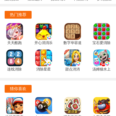
核心玩法围绕猫咪展开，内容更加聚焦，能够带给猫咪爱好
10.3.46.4.0
3.9.0.7 安
战
1.20 安卓
5.10.4 安
者更纯粹的乐趣。
安卓版
卓版
122.7.291
官方版
卓正版
热门推荐
最新版
拥有红包福利，让玩家在享受游戏乐趣的还能获得额外的惊
喜。
美术风格清新可爱，能够给玩家带来轻松愉悦的视觉体验。
天天酷跑
开心消消乐
数字华容道
宝石爱消除
1.0.139.0
1.159 手机
2.15 手机
1.0.5 手机
游戏特色
手机版
版
版
版
将合成玩法与模拟经营巧妙结合，玩家既能体验到合成的乐
趣，又能感受到经营猫舍的成就感，为玩家提供了双重乐趣
连线消除
消除星星
甜点消消
汤姆猫水上
2248 1.0.5
1.2.1 手机
1.9.61.409.405.0518
乐园
体验。
最新版
版
手机版
2.0.9.240
猫咪种类繁多，每种猫咪都有其独特的外观和性格，满足了
官方正版
猜你喜欢
玩家对猫咪的收集欲望，激起玩家不断探索和解锁的兴趣。
游戏内设有丰富的任务系统和成就系统，通过完成任务和达
成成就，玩家可以获得各种奖励，增强了游戏的挑战性和目