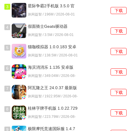
道具和经验值，加速猫舍的建设和猫咪的养成。
星际争霸2手机版 3.5.0 官
3
下载
方版
定期升级猫舍设施： 猫舍的设施等级直接影响猫咪的生产效
休闲益智 / 196M / 2026-08-01
率和金币的存储上限。要定期升级猫舍的设施，提高猫咪的
假面骑士Geats驱动器
4
生产速度和金币的存储能力。优先升级那些能够直接提升生
下载
1.0.0 安卓版
休闲益智 / 3.5M / 2026-08-01
产效率和存储上限的设施，猫粮盆、猫砂盆、金币储存罐
等。
猫咖模拟器 1.0.0.183 安卓
5
下载
版
休闲益智 / 138.5M / 2026-08-01
关注特殊活动： 游戏内会不定时推出各种特殊活动，限时合
成活动、猫咪选美大赛等。这些活动通常会提供丰厚的奖励
海滨消消乐 1.135 安卓版
6
下载
和稀有的猫咪品种。积极参与这些活动，可以获得额外的收
休闲益智 / 349.04M / 2026-08-
益和乐趣。在活动期间，要合理分配资源，优先完成活动任
01
阿瓦隆之王 24.0.37 最新版
务，争取获得更多的奖励。
7
下载
休闲益智 / 1922.95M / 2026-08-
猫舍布局策略： 合理的猫舍布局可以提高猫咪的活动效率，
01
桂林字牌手机版 1.0.22.729
避免拥挤。将同类型的猫咪放在一起，方便管理和合并。注
8
下载
最新版
意装饰品的摆放，增加猫舍的美观度和舒适度，吸引更多的
休闲益智 / 223.79M / 2026-08-
01
顾客前来参观。
极限摩托竞速国际服 1.4.7
9