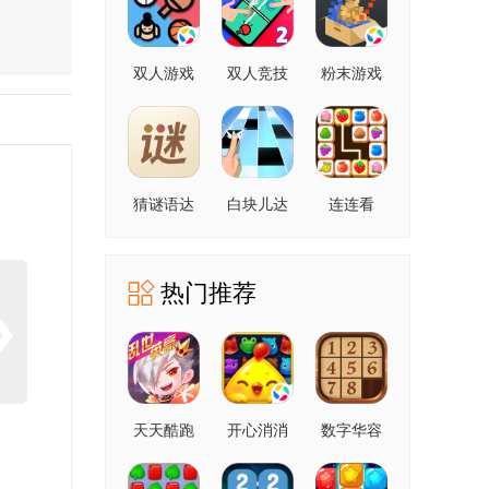
双人游戏
双人竞技
粉末游戏
场
猜谜语达
白块儿达
连连看
人
人
热门推荐
天天酷跑
开心消消
数字华容
乐
道