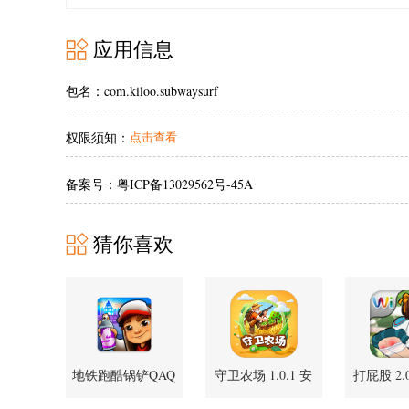
应用信息
包名：com.kiloo.subwaysurf
权限须知：
点击查看
备案号：粤ICP备13029562号-45A
猜你喜欢
地铁跑酷锅铲QAQ
守卫农场 1.0.1 安
打屁股 2.
定制版 7.04.0 安卓
卓版