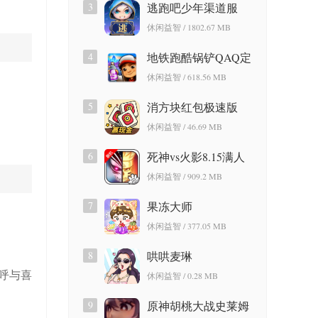
3
逃跑吧少年渠道服
休闲益智 / 1802.67 MB
4
地铁跑酷锅铲QAQ定
制版
休闲益智 / 618.56 MB
5
消方块红包极速版
休闲益智 / 46.69 MB
6
死神vs火影8.15满人
物版
休闲益智 / 909.2 MB
7
果冻大师
休闲益智 / 377.05 MB
8
哄哄麦琳
呼与喜
休闲益智 / 0.28 MB
9
原神胡桃大战史莱姆