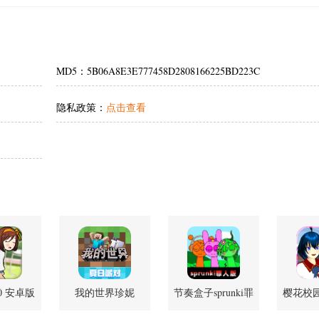
MD5：5B06A8E3E777458D2808166225BD223C
隐私政策：
点击查看
0 安卓版
我的世界珍妮
节奏盒子sprunki罪
樱花校
MOD v1.20.32.03
人版 v1.1.1 官方正