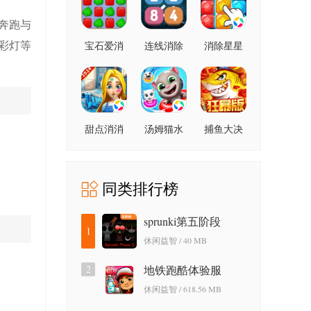
奔跑与
彩灯等
宝石爱消
连线消除
消除星星
除
2248
甜点消消
汤姆猫水
捕鱼大决
上乐园
战狂暴版
同类排行榜
sprunki第五阶段
1
休闲益智 / 40 MB
2
地铁跑酷体验服
休闲益智 / 618.56 MB