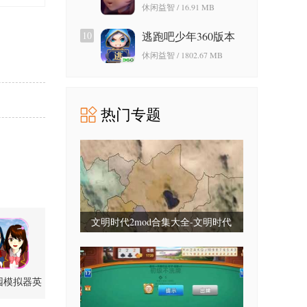
游戏免费版
休闲益智 / 16.91 MB
10
逃跑吧少年360版本
休闲益智 / 1802.67 MB
热门专题
文明时代2mod合集大全-文明时代
2mod合集最新版-文明时代2mod大全
整合包
园模拟器英
文版