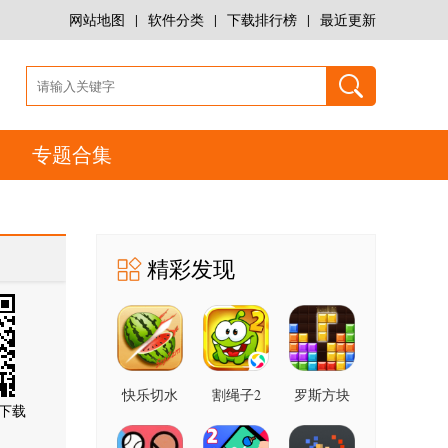
网站地图
|
软件分类
|
下载排行榜
|
最近更新
专题合集
精彩发现
快乐切水
割绳子2
罗斯方块
下载
果