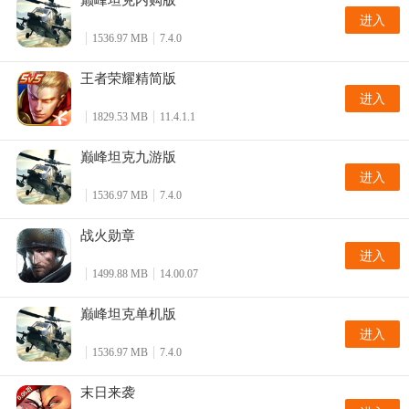
进入
1536.97 MB
7.4.0
王者荣耀精简版
进入
1829.53 MB
11.4.1.1
巅峰坦克九游版
进入
1536.97 MB
7.4.0
战火勋章
进入
1499.88 MB
14.00.07
巅峰坦克单机版
进入
1536.97 MB
7.4.0
末日来袭