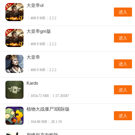
大皇帝ol
进入
408.9 MB
2.2.2
大皇帝gm版
进入
408.9 MB
2.2.2
大皇帝
进入
408.9 MB
2.2.2
Kards
进入
1054.72 MB
1.57.26587
植物大战僵尸3国际版
进入
164.86 MB
28.1.19
巅峰坦克内购版