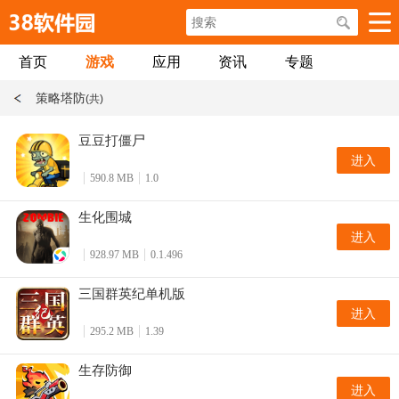
首页
游戏
应用
资讯
专题
策略塔防
(共)
豆豆打僵尸
进入
590.8 MB
1.0
生化围城
进入
928.97 MB
0.1.496
三国群英纪单机版
进入
295.2 MB
1.39
生存防御
进入