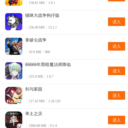
138.81 MB
1.0.1
猫咪大战争狗仔版
进入
256.49 MB
15.1.1
拿破仑战争
进入
10.9 MB
988
66666年黑暗魔法师降临
进入
235.9 MB
1.0.7
剑与家园
进入
117.62 MB
1.26.120
率土之滨
进入
1906.89 MB
9.2.4