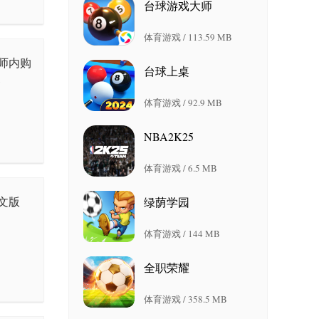
台球游戏大师
体育游戏 / 113.59 MB
师内购
台球上桌
B
体育游戏 / 92.9 MB
NBA2K25
体育游戏 / 6.5 MB
文版
绿荫学园
体育游戏 / 144 MB
全职荣耀
体育游戏 / 358.5 MB