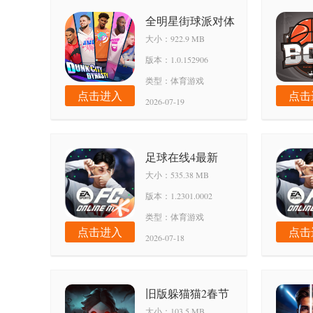
全明星街球派对体
验服
大小：922.9 MB
版本：1.0.152906
类型：体育游戏
点击进入
点击
2026-07-19
足球在线4最新
大小：535.38 MB
版本：1.2301.0002
类型：体育游戏
点击进入
点击
2026-07-18
旧版躲猫猫2春节
版
大小：103.5 MB