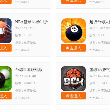
2026-07-21
2026-07-20
NBA篮球世界0.1折
超级台球大
版
大小：58.8 MB
大小：170.2 M
版本：1.1.16
版本：3.2.1
类型：体育游戏
类型：体育游戏
进入
点击进入
2026-07-20
2026-07-19
台球世界联机版
篮球经理中
大小：261.6 MB
大小：69.2 MB
版本：6.810012
版本：1.100.5
类型：体育游戏
类型：体育游戏
进入
点击进入
2026-07-19
2026-07-19