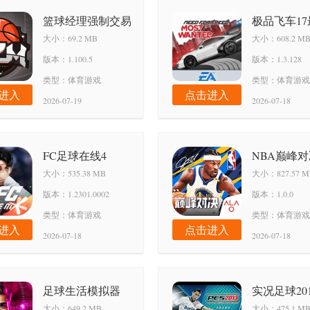
篮球经理强制交易
极品飞车1
版
缉中文版
大小：69.2 MB
大小：608.2 M
版本：1.100.5
版本：1.3.128
类型：体育游戏
类型：体育游戏
进入
点击进入
2026-07-19
2026-07-18
FC足球在线4
NBA巅峰
版
大小：535.38 MB
大小：827.57 M
版本：1.2301.0002
版本：1.0.0
类型：体育游戏
类型：体育游戏
进入
点击进入
2026-07-18
2026-07-18
足球生活模拟器
实况足球201
大小：649.2 MB
大小：475.1 M