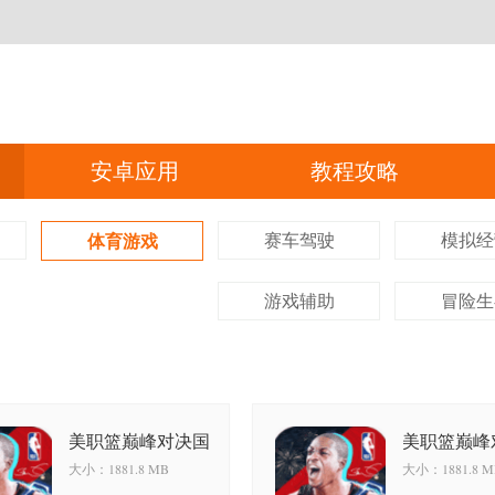
安卓应用
教程攻略
体育游戏
赛车驾驶
模拟经
游戏辅助
冒险生
美职篮巅峰对决国
美职篮巅峰
际服
购版
大小：1881.8 MB
大小：1881.8 M