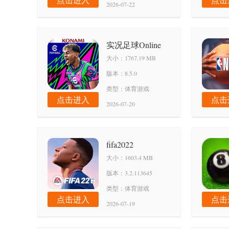
2026-07-22
实况足球Online
大小：1767.19 MB
版本：8.5.0
类型：体育游戏
点击进入
点击
2026-07-20
fifa2022
大小：1603.4 MB
版本：3.2.113645
类型：体育游戏
点击进入
点击
2026-07-19