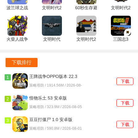
波兰球之战
文明时代2
60秒生存避
文明时代2
二战版
文明的衰落
难所 10.15
帝国之梦
1.3.0 安卓
1.01415 安
安卓版
6.18 手机
版
卓版
版
火柴人战争
文明时代
文明时代2
三国志3
遗产3
2ATE终末
漫漫长路
v1.002 安
2026.5.2407
模组 0.1 安
1.1.6 安卓
卓版
安卓版
卓版
版
下载排行
王牌战争OPPO版本 22.3
1
下载
最新版
策略塔防 / 1914.56M / 2026-08-
06
怪物乐土 53 安卓版
2
下载
策略塔防 / 323.9M / 2026-08-05
豆豆打僵尸 1.0 安卓版
3
下载
策略塔防 / 590.8M / 2026-08-01