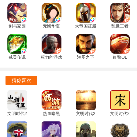
游戏优势
剑与家园
无悔华夏
大帝国征服
乱世王者
游戏提供了深度的策略体验，不断思考与调整，才能在复杂
1.26.120
3.8.280 官
者 5.681 官
2.1.18.888
的局势中取得胜利。
手机版
方正版
方正版
手机版
历史背景的真实再现，让玩家不仅仅是玩乐，更能学习到丰
富的历史知识。
戒灵传说
权力的游戏
鸿图之下
红警OL
4.0.0 手机
凛冬将至
1.0.54 最新
1.4.109 最
多样的玩法设计使得每一次游戏都充满新意，玩家永远不会
版
1.7.4 安卓
版
新版
感到厌倦。
版
猜你喜欢
游戏的平衡性较好，各种兵种与策略都有其独特的优势与劣
势，考验玩家的智慧与决策能力。
文明时代2
热血暗黑
文明时代2
文明时代2
山河万里
0.05折 1.0
黎明之光
如花令
1.26R(胜利
手机版
mod 0.2.0
2.0_RHL
日) 安卓版
安卓版
安卓版