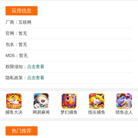
己的策略需求，灵活搭配不同的部队进行战斗。 拥有高度自
由的沙盒玩法，玩家可以根据自己的想法，自由建造和发展
应用信息
自己的文明，体验无尽的创造乐趣。
厂商：互联网
游戏特色
官网：暂无
游戏设定了多样的历史事件，玩家可以在不同的历史节点进
包名：暂无
行决策，影响游戏的走向与结局。
MD5：暂无
丰富的文化系统让玩家体验到古代文明的多样性，可以通过
权限须知：
点击查看
文化交流提升自身的文明水平。
隐私政策：
点击查看
每个兵种都有独特的技能与属性，玩家需要根据战场情况选
择合适的兵种，制定最佳的战术。
游戏中包含了多种资源管理元素，合理配置资源，才能在竞
捕鱼大决
网易麻将
梦幻捕鱼
指尖捕鱼
猎鱼达人
争中立于不败之地。
战
1.20 安卓
5.10.4 安
10.3.46.4.0
3.9.0.7 安
122.7.291
官方版
卓正版
安卓版
卓版
动态的天气系统和昼夜变化为游戏增添了更多的策略层面，
热门推荐
最新版
因此需要根据环境变化调整战术。