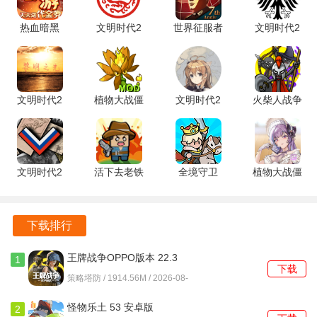
强烈的代入感，仿佛身临其境。
热血暗黑
文明时代2
世界征服者
文明时代2
0.05折 1.0
五代演义
4 1.27.0 安
夕日余晖
多样的活动与任务设计，玩家可以通过完成任务获得丰厚奖
手机版
mod 1.2 手
卓版
2.0.6 安卓
励，提升游戏的趣味性与挑战性。
机版
版
不断更新的游戏内容确保玩家能够体验到新鲜的玩法，保持
文明时代2
植物大战僵
文明时代2
火柴人战争
游戏的活力与吸引力。
黎明之光
尸融合版二
狂潮mod
遗产3
mod 0.2.0
创版 2.8.2
1.0 安卓版
2026.5.2407
安卓版
安卓版
安卓版
文明时代2
活下去老铁
全境守卫
植物大战僵
白色胜利
v1.0.1 安卓
v10.1.3.29
尸魅魔版
1.5 安卓版
版
最新版
1.1.0 安卓
版
下载排行
王牌战争OPPO版本 22.3
1
下载
最新版
策略塔防 / 1914.56M / 2026-08-
06
怪物乐土 53 安卓版
2