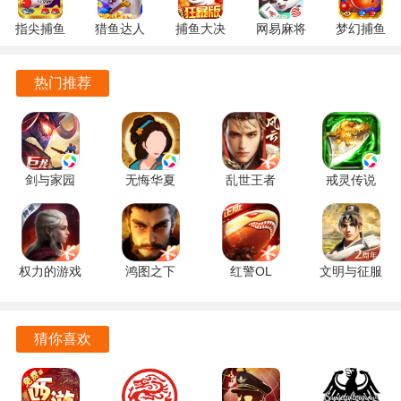
的特点灵活选择兵种，形成最佳的战斗组合。
指尖捕鱼
猎鱼达人
捕鱼大决
网易麻将
梦幻捕鱼
游戏中的武将系统极具深度，不同的武将拥有独特的技能与
10.3.46.4.0
3.9.0.7 安
战
1.20 安卓
5.10.4 安
安卓版
卓版
122.7.291
官方版
卓正版
属性，玩家需要合理搭配，发挥他们的最大潜力。
热门推荐
最新版
主城改造系统让玩家可以自由建设自己的城市，提升资源生
产和防御能力，为后续的战斗做好准备。
实时战斗系统让每一场战斗都充满紧张感，玩家需要迅速做
剑与家园
无悔华夏
乱世王者
戒灵传说
出决策，才能在瞬息万变的战局中取得胜利。
1.26.120
3.8.280 官
2.1.18.888
4.0.0 手机
手机版
方正版
手机版
版
游戏优势
权力的游戏
鸿图之下
红警OL
文明与征服
游戏采用了高度自由的策略玩法，玩家可以根据自己的喜好
凛冬将至
1.0.54 最新
1.4.109 最
1.25.13 手
与战术风格，自由选择发展方向，提升游戏的可玩性。
1.7.4 安卓
版
新版
机版
版
丰富的社交系统让玩家可以与朋友组队，分享战斗经验和资
猜你喜欢
源，增强了游戏的互动性。
游戏的画面精致，战斗场景生动，玩家能够在战斗中感受到