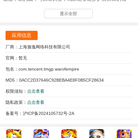
土，成为真正的帝国之王。
显示全部
大帝国征服者游戏亮点
游戏拥有万人同屏的跨服即时国战，玩家可以与全球的对手
应用信息
进行激烈的战斗，感受真实的战争氛围。
厂商：上海迦逸网络科技有限公司
极速竞技跨服擂台让玩家可以随时随地进行实力比拼，展现
官网：暂无
个人的PK能力，赢得荣誉与奖励。
包名：com.tencent.tmgp.warofempire
游戏中设有丰富的计谋玩法，玩家需要识别兄弟与间谍，利
MD5：0ACC2D37646C92BEBA4E8F0B5CF28634
用心理战术来获取胜利，这使得游戏更具趣味性。
权限须知：
点击查看
总指挥功能让玩家可以与全服玩家组队，体验团队合作的乐
隐私政策：
点击查看
趣，增强了游戏的社交性。
备案号：沪ICP备2024105732号-2A
游戏特色
多样的兵种设计使得战斗策略更加丰富，玩家可以根据对手