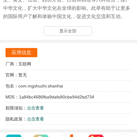
中华文化，扩大中华文化在全球的影响。此举有助于让更多
的国际用户了解和体验中国文化，促进文化交流和互动。
山海最新版亮点
显示全部
作为中华IP孵化器，山海APP通过数字化文物和创新的传播
方式，助力中华文化的传承与发展，也孵化新的文化IP，为
应用信息
中华文化的创新和传播提供了新的平台和途径。
厂商：互联网
通过数字技术让文物活起来，促进数字文博产业的发展。
官网：暂无
由湖南芒果数智艺术科技有限责任公司推出的山海APP，汇
包名：com.mgshuzhi.shanhai
聚了全球海量的数字馆藏，并集成了多项创新功能，如文物
MD5：1a84bc4686fba9dafe80cbe94d2bd734
3D鉴赏、社区互动、AI互动等。
权限须知：
点击查看
用户可以通过3D技术全方位欣赏文物细节，提供沉浸式的观
隐私政策：
点击查看
赏体验。
利用先进的数字技术和人工智能技术，为用户提供高质量的