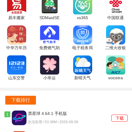
易丰搬家
SDMaidSE
vs365
中国联通
2.1.7 安卓
1.5.4-rc0
1.10.43 安
12.13 官方
版
安卓版
卓版
版
中华万年历
免费燃气助
电子税务局
二维火收银
老黄历
手 1.0.0 安
1.2.17 最新
5.1.40-
4.0.3 安卓
卓版
版
26138 安卓
版
版
山东交警
小幸运
新晴天气
voicetra
3.5.7 安卓
1.5.6 安卓
8.11.4 安卓
8.1.1 最新
版
版
版
版
下载排行
票星球 4.64.1 手机版
1
下载
生活应用 / 53.38M / 2026-08-06