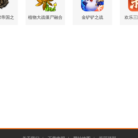
2帝国之
植物大战僵尸融合
金铲铲之战
欢乐三国
8 手机版
版二创版 2.8.2 安
1.13.33 最新版
2.3
卓版