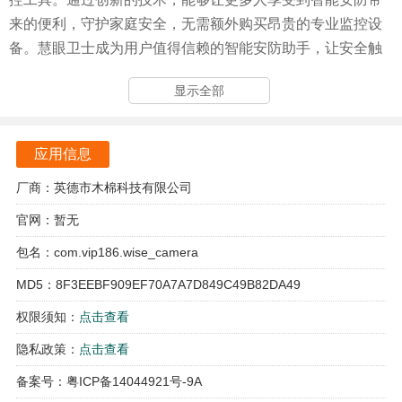
来的便利，守护家庭安全，无需额外购买昂贵的专业监控设
备。慧眼卫士成为用户值得信赖的智能安防助手，让安全触
手可及。
显示全部
慧眼卫士软件特色
有效利用现有资源，无需额外购买专业监控设备，大大降低
应用信息
了用户的经济负担。
厂商：英德市木棉科技有限公司
操作简便，只需扫描二维码即可快速连接，即使是初次使用
官网：暂无
的用户也能轻松上手。
包名：com.vip186.wise_camera
打破了传统监控的局限，随时随地查看监控画面，实现远程
MD5：8F3EEBF909EF70A7A7D849C49B82DA49
守护。
权限须知：
点击查看
充分考虑了用户的需求，提供了灵活的监控方式，让用户能
隐私政策：
点击查看
够根据实际情况进行调整。
备案号：粤ICP备14044921号-9A
软件亮点