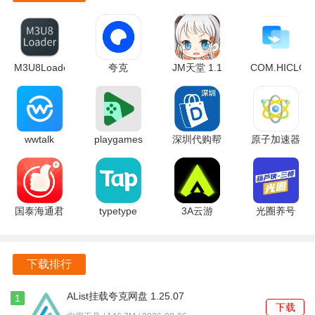
情况。
支持双向语音对讲功能，与监控端的人员进行实时沟通，远
程指挥。
M3U8Loader
夸克
JM天堂 1.1
COM.HICLOU
1.3.177 手
10.14.5.129
安卓版
14.6.0.320
允许用户切换监控端的前后摄像头，监控不同方向的画面，
机版
官方正版
安卓版
扩大监控范围。
支持录像功能，录制监控画面，方便日后查看和取证。
wwtalk
playgames
深圳代购帮
原子加速器
3.6.5 手机
2025.09.62451
2.3.29 安卓
1.10 官方
提供报警提醒功能，当监控端检测到异常情况时，会及时通
版
(820597585.820597585-
版
正版
知用户，以便用户采取相应措施。
19040 最新
版
允许用户调整视频分辨率，根据网络状况和需求选择合适的
国泰海通君
typetype
3A云游
光圈养号
弘 9.30.20
2.96.8-
2.7.25 官方
vPro9.3.11-
清晰度，保证流畅的观看体验。
安卓版
rel#100000
版
0 安卓版
安卓版
常见问题
下载排行
两部手机必须在同一网络下才能使用吗？
AList挂载夸克网盘 1.25.07
1
下载
安卓版