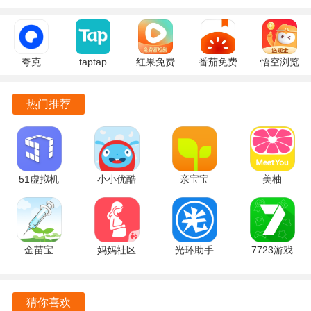
为用户提供了一种低成本的家庭安防方案，让预算有限的家
庭也能享受到安全保障。
夸克
taptap
红果免费
番茄免费
悟空浏览
让用户能够随时掌握家中的情况，即使出差在外也能安心工
10.14.5.129
2.96.8-
短剧
小说
器 17.9.0
官方正版
rel#100000
7.2.9.32
7.2.9.32
安卓版
作，免除后顾之忧。
热门推荐
安卓版
官方版
安卓版
让用户能够轻松照看老人或小孩，及时发现并处理突发状
况，守护家人安全。
为用户提供了一种便捷的监控方式，无需复杂的设置，只需
51虚拟机
小小优酷
亲宝宝
美柚
几步操作即可完成。
1.3.1.3.40-
5.5.0 官方
11.14.7 手
9.09.0.0 最
64cnfn 官
版
机版
新版
充分考虑了用户的隐私，所有数据传输都经过加密处理，保
方版
障用户的信息安全。
金苗宝
妈妈社区
光环助手
7723游戏
7.7.2 最新
10.5.10 官
5.46.2 官方
盒 5.8.7 安
软件功能
版
方版
版
卓版
提供实时视频监控功能，随时查看监控端的画面，掌握现场
猜你喜欢