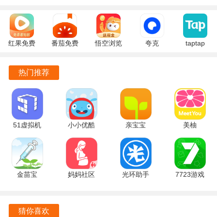
2. 软件提供丰富的素材库，轻松获取所需资源，降低创作门
槛。
3. 通过社区的互动，参与到其他作品的二次创作中，激发更
红果免费
番茄免费
悟空浏览
夸克
taptap
多创意灵感。
短剧
小说
器 17.9.0
10.14.5.129
2.96.8-
7.2.9.32
7.2.9.32
安卓版
官方正版
rel#100000
4. 创游世界不断更新，为用户提供最新的创作工具和资源，
热门推荐
官方版
安卓版
安卓版
保持创作的活力。
软件功能
1. 自由绘制背景、角色和道具，展现个性化的创作风格。
51虚拟机
小小优酷
亲宝宝
美柚
1.3.1.3.40-
5.5.0 官方
11.14.7 手
9.09.0.0 最
2. 支持团队协作，根据自己的专长选择不同的角色，共同完
64cnfn 官
版
机版
新版
成创作项目。
方版
金苗宝
妈妈社区
光环助手
7723游戏
3. 提供素材提交功能，将自己的作品上传到商店，分享给其
7.7.2 最新
10.5.10 官
5.46.2 官方
盒 5.8.7 安
他创作者使用。
版
方版
版
卓版
4. 社区讨论功能让用户能够与其他创作者交流，分享经验和
猜你喜欢