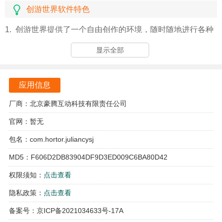
创游世界软件特色
1. 创游世界提供了一个自由创作的环境，随时随地进行各种
创作活动，充分释放自己的创造力。
显示全部
2. 软件支持用户提交自己的作品到商店，与其他创作者分
享，形成良好的创作生态圈。
应用信息
3. 与志同道合的小伙伴组队，共同完成创作任务，充分发挥
厂商：北京豪腾互动科技有限责任公司
各自的特长，提升创作效率。
官网：暂无
4. 在社区讨论中，分享自己的作品，获取反馈和建议，帮助
包名：com.hortor.juliancysj
自己不断优化创作。
MD5：F606D2DB83904DF9D3ED009C6BA80D42
软件亮点
权限须知：
点击查看
1. 创游世界拥有强大的创作工具，支持多种艺术形式的创
隐私政策：
点击查看
作，满足不同用户的需求。
备案号：京ICP备2021034633号-17A