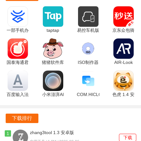
创作心得。
5. 在不断开发更多功能，未来将支持动画、音乐等多种创作
形式，期待用户的参与。
一部手机办
taptap
易控车机版
京东众包骑
事通 3.1.4
2.96.8-
v1.6.2 安卓
手 12.29.0
常见问题
官方版
rel#100000
版
最新版
安卓版
创游世界适合哪些类型的创作者？
国泰海通君
猪猪软件库
ISO制作器
AIR-Look
创游世界适合各类创作者，无论是绘画、编程还是音乐创作
弘 9.30.20
3.2 官方版
v1.6 安卓
5.1 官方正
的爱好者，都可以在这里找到合适的创作工具。
安卓版
版
版
如何与其他用户组队创作？
百度输入法
小米澎湃AI
COM.HICLOUD.ANDROID.CLO
色虎 1.4 安
通过软件内的社区功能寻找志同道合的伙伴，组建团队共同
荣耀定制版
引擎 2.3.2-
14.6.0.320
卓版
8.2.8.307
2025040810
安卓版
完成创作。
官方版
安卓版
下载排行
我可以在哪里分享我的作品？
zhang3tool 1.3 安卓版
1
在创游世界的商店和社区中分享自己的作品，获取更多的反
下载