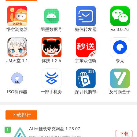
常见问题
Q1：iClock闹钟支持哪些平台？
悟空浏览器
羽墨数据号
短信转发器
vx 8.0.76
能免费观看
上号器 1.0
3.3.2.240815
官方版
iClock闹钟支持多种主流手机操作系统，在各大应用商店下
版 17.9.0
安卓版
安卓版
载并使用。
安卓版
Q2：如何更换时钟皮肤？
JM天堂 1.1
你搜 1.2.5
京东众包骑
夸克
安卓版
安卓版
手 12.29.0
10.14.5.129
用户只需进入设置界面，选择时钟皮肤选项，即可浏览和更
最新版
官方正版
换多款精美时钟皮肤。
ISO制作器
一部手机办
深圳代购帮
及时雨盒子
Q3：悬浮窗口如何设置？
v1.6 安卓
事通 3.1.4
2.3.29 安卓
1.1.1 安卓
在应用的设置中，找到悬浮窗口的选项，开启后即可在其他
版
官方版
版
版
应用中使用悬浮闹钟或秒表。
下载排行
Q4：模拟自习室功能如何使用？
AList挂载夸克网盘 1.25.07
1
下载
安卓版