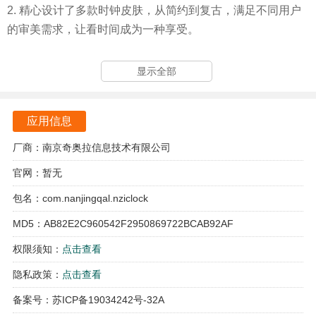
2. 精心设计了多款时钟皮肤，从简约到复古，满足不同用户
的审美需求，让看时间成为一种享受。
3. 创新悬浮功能，秒表和闹钟可以浮动在屏幕上，随时掌握
显示全部
时间流逝，不再错过重要瞬间。
4. 独特的模拟自习室功能，营造浓厚的学习氛围，帮助学习
应用信息
者快速进入状态，提升学习效率。
厂商：南京奇奥拉信息技术有限公司
iClock闹钟软件亮点
官网：暂无
1. 全屏显示技术，确保用户在任何环境下都能清晰读取时
包名：com.nanjingqal.nziclock
间，极大地提升了时间的可视化效果。
MD5：AB82E2C960542F2950869722BCAB92AF
2. 悬浮窗口设计，用户在进行其他操作时也能轻松掌握时
权限须知：
点击查看
间，避免了因时间管理不善而造成的失误。
隐私政策：
点击查看
3. 模拟自习室功能为学习者提供了一个理想的学习环境，帮
备案号：苏ICP备19034242号-32A
助他们在专注时减少干扰，提升学习效率。