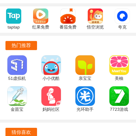
4. 助眠音的设计，让用户在繁忙的生活中也能享受到放松与
宁静，帮助更好地入睡。
taptap
红果免费
番茄免费
悟空浏览
夸克
iClock闹钟软件功能
2.96.8-
短剧
小说
器 17.9.0
10.14.5.129
rel#100000
7.2.9.32
7.2.9.32
安卓版
官方正版
1. 全屏高清时钟，根据个人喜好选择不同的时钟皮肤，随时
热门推荐
安卓版
官方版
安卓版
切换，增添生活乐趣。
2. 悬浮秒表功能，让用户在使用其他应用时仍能轻松查看时
间，避免因时间管理不当而错过重要时刻。
51虚拟机
小小优酷
亲宝宝
美柚
3. 多款桌面小组件，用户可根据需求自由添加，快速查看时
1.3.1.3.40-
5.5.0 官方
11.14.7 手
9.09.0.0 最
间、倒计时和日历，无需打开应用。
64cnfn 官
版
机版
新版
方版
4. 模拟自习室功能，为学习者提供专注的环境，帮助他们提
金苗宝
妈妈社区
光环助手
7723游戏
高学习效率，适合备考和日常阅读。
7.7.2 最新
10.5.10 官
5.46.2 官方
盒 5.8.7 安
版
方版
版
卓版
5. 助眠音功能，帮助用户在忙碌一天后放松身心，营造良好
猜你喜欢
的睡眠环境，助您更好地入睡。