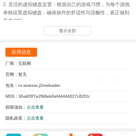
2. 灵活的虚拟键盘设置：根据自己的游戏习惯，为每个游戏
单独设置虚拟键盘，确保操作的舒适性与流畅性，真正做到
量身定制。
显示全部
3. 轻松的安装体验：JAVA游戏模拟器的安装过程简单明了，
让快速上手，省去繁琐的设置步骤，专注于游戏本身。
应用信息
4. 高效的资源管理：模拟器能够有效管理游戏资源，确保游
戏在运行时的稳定性和流畅性，尽量减少卡顿和延迟现象，
厂商：互联网
让你尽情享受游戏的快感。
官网：暂无
JAVA游戏模拟器使用方法
包名：ru.woesss.j2meloader
MD5：65a6f3f7e2f68eb0ef44444027c82f2c
1、下载游戏文件
权限须知：
点击查看
首先下载好需要的JAVA游戏（.jar格式），并记住存放路
径。
隐私政策：
点击查看