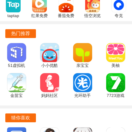
taptap
红果免费
番茄免费
悟空浏览
夸克
2.96.8-
短剧
小说
器 17.9.0
10.14.5.129
rel#100000
7.2.9.32
7.2.9.32
安卓版
官方正版
热门推荐
安卓版
官方版
安卓版
51虚拟机
小小优酷
亲宝宝
美柚
1.3.1.3.40-
5.5.0 官方
11.14.7 手
9.09.0.0 最
64cnfn 官
版
机版
新版
方版
金苗宝
妈妈社区
光环助手
7723游戏
7.7.2 最新
10.5.10 官
5.46.2 官方
盒 5.8.7 安
版
方版
版
卓版
猜你喜欢