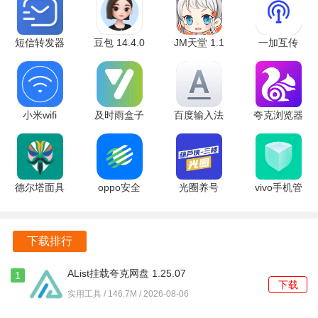
短信转发器
豆包 14.4.0
JM天堂 1.1
一加互传
3.3.2.240815
官方版
安卓版
16.4.50 安
安卓版
卓版
小米wifi
及时雨盒子
百度输入法
夸克浏览器
5.9.7 手机
1.1.1 安卓
荣耀定制版
海外版
版
版
8.2.8.307
v1.10.9.900
官方版
中文免费版
德尔塔面具
oppo安全
光圈养号
vivo手机管
v30.7-
支付插件
vPro9.3.11-
家 8.9.12.1
kitsunee-4
2.8.0 最新
0 安卓版
安卓版
2、进入模拟器并添加应用
安卓版
版
下载排行
打开J2ME模拟器进入主页面，点击右下角的“+”按钮，准备添
加游戏文件。
AList挂载夸克网盘 1.25.07
1
下载
安卓版
实用工具 / 146.7M / 2026-08-06