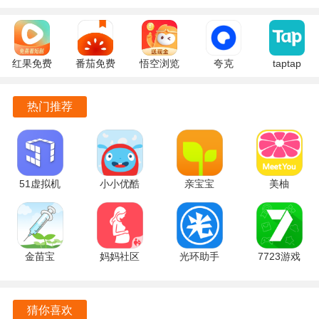
和适应性。
3. 及时的打卡提醒：考勤助手具备打卡提醒功能，帮助用户
红果免费
番茄免费
悟空浏览
夸克
taptap
不再错过任何一次打卡，确保考勤记录的准确性。
短剧
小说
器 17.9.0
10.14.5.129
2.96.8-
4. 安全的密码保护：为考勤助手设置密码，确保个人数据的
7.2.9.32
7.2.9.32
安卓版
官方正版
rel#100000
热门推荐
官方版
安卓版
安卓版
隐私安全，让用户使用更放心。
5. 直观的日历展示：考勤助手通过日历的形式展示考勤信
息，轻松查看每一天的打卡记录和假期安排，避免信息混
乱。
51虚拟机
小小优酷
亲宝宝
美柚
1.3.1.3.40-
5.5.0 官方
11.14.7 手
9.09.0.0 最
考勤助手软件功能
64cnfn 官
版
机版
新版
方版
1. 打卡记录：随时记录自己的打卡时间，避免因记忆错误而
金苗宝
妈妈社区
光环助手
7723游戏
导致的考勤问题。
7.7.2 最新
10.5.10 官
5.46.2 官方
盒 5.8.7 安
版
方版
版
卓版
2. 考勤记录：全面记录用户的考勤和假期信息，包括加班、
猜你喜欢
请假、年假等，方便用户随时查询。