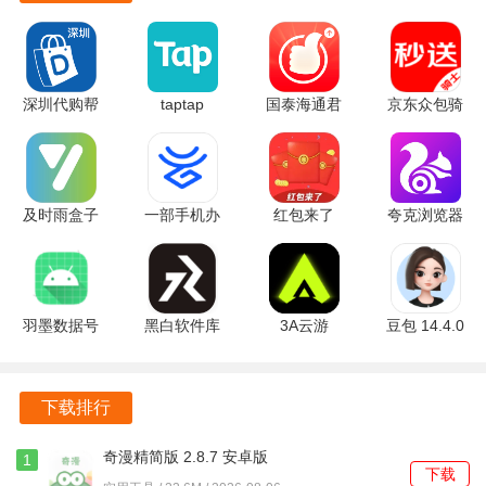
3. 统计查询：提供月薪和工作时长的详细统计，帮助用户清
晰了解自己的劳动付出和收入情况。
深圳代购帮
taptap
国泰海通君
京东众包骑
4. 云备份：支持将考勤数据备份到云端，随时恢复数据，确
2.3.29 安卓
2.96.8-
弘 9.30.20
手 12.29.0
保信息安全。
版
rel#100000
安卓版
最新版
安卓版
5. 自定义工作制：根据自身的工作需求，自由设置工作制，
灵活应对各种考勤场景。
及时雨盒子
一部手机办
红包来了
夸克浏览器
1.1.1 安卓
事通 3.1.4
2.2.1 安卓
海外版
版
常见问题
官方版
版
v1.10.9.900
中文免费版
Q1：如何确保我的考勤数据不会丢失?
羽墨数据号
黑白软件库
3A云游
豆包 14.4.0
上号器 1.0
v1.2.0 官方
2.7.25 官方
官方版
考勤助手提供云备份和本地备份功能，选择将数据备份到云
安卓版
版
版
端，确保在设备损坏或丢失时能够轻松恢复考勤记录。
下载排行
Q2：我可以如何设置打卡提醒?
奇漫精简版 2.8.7 安卓版
1
下载
在软件的设置中开启打卡提醒功能，自定义提醒时间，确保