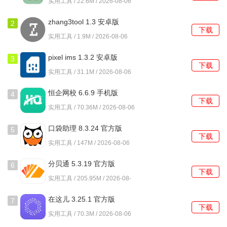
实用工具 / 22.6M / 2026-08-06
不会错过任何一次打卡。
zhang3tool 1.3 安卓版
2
Q3：如果我需要请假，如何记录?
下载
实用工具 / 1.9M / 2026-08-06
考勤助手支持记录请假信息，用户只需在考勤记录中选择请
pixel ims 1.3.2 安卓版
3
假选项，并填写相关信息，即可完成请假记录。
下载
实用工具 / 31.1M / 2026-08-06
Q4：我可以使用考勤助手管理多份工作的考勤吗?
恒企网校 6.6.9 手机版
4
下载
考勤助手支持自定义工作制，为不同的工作设置不同的考勤
实用工具 / 70.36M / 2026-08-06
模式，方便管理多份工作的考勤记录。
口袋助理 8.3.24 官方版
5
下载
Q5：如何查看我的工作时长统计?
实用工具 / 147M / 2026-08-06
在统计查询中查看自己的工作时长，软件会自动生成详细的
分贝通 5.3.19 官方版
6
下载
统计报表，便于用户分析自己的工作状态。
实用工具 / 205.95M / 2026-08-
06
在这儿 3.25.1 官方版
7
下载
实用工具 / 70.3M / 2026-08-06