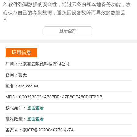
2. 软件强调数据的安全性，通过云备份和本地备份功能，放
心保存自己的考勤数据，避免因设备故障而导致的数据丢
失。
显示全部
3. 考勤助手支持多种工作制的灵活设置，根据自身的工作需
求，自由选择适合自己的考勤模式，满足不同工作环境的需
求。
应用信息
4. 考勤助手还通过日历显示的方式，将各种考勤信息一目了
厂商：北京智云致效科技有限公司
然地呈现给用户，极大地方便了统计和查询。
官网：暂无
考勤助手软件亮点
包名：org.ccc.aa
MD5：0C03936034A787BF447F8CEA80D6E2DB
1. 高效的统计分析能力：考勤助手能够快速生成月薪和工作
时长的统计报表，帮助用户更好地了解自己的工作状态和收
权限须知：
点击查看
入情况。
隐私政策：
点击查看
2. 灵活的考勤设置：无论是弹性工作制还是一天多班制，考
备案号：京ICP备2020046779号-7A
勤助手都能满足用户的个性化需求，确保考勤管理的灵活性