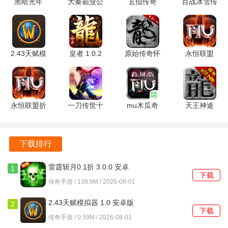
黑暗光年
大秦霸业公
玄仙传奇
百战冰雪传
主支线任务：
游戏中的主线和支线任务是获取元宝的基础途
0.1折平台
益服 1.0.2
1.3.0 官方
奇 1.0 安卓
径。玩家跟随剧情推进完成任务，能获得一定数量的元宝奖
1.1.7 最新
手机版
正版
版
励，虽然单次奖励可能不多，但积少成多。
版
日常任务：
角色等级达到 30 级后，可在“任务公告栏”领取日
2.43天赋模
皇者 1.0.2
原始传奇怀
永恒联盟
拟器 1.0 安
官方版
旧版
mumu版
常任务。日常任务分为荣誉、金币、经验、行会等四个任务
卓版
1.9.737 最
1.1.238 官
种类，完成不同类型的日常任务，除了能获得大量经验奖励
新版
方版
外，还可得到元宝等不同的任务奖励。
永恒联盟折
一刀传世十
mu木瓜奇
天王神途
参与活动：
游戏内每天都会举办各种各样的活动，如竞技
扣服
倍服
迹
26.20250426
1.1.238 最
101.3.0 官
1.3.2308
安卓版
场、秘境副本、节日活动、充值返利活动等。这些活动不仅
新版
方版
安卓版
能提供丰富的经验值，还会有大量的元宝作为奖励。
下载排行
副本通关：
游戏中有多种副本，包括装备副本、经验副本以
雷霆斩月0.1折 3.0.0 安卓
1
下载
版
及专门提供金币奖励的副本，玩家通关副本时会获得较多金
传奇手游 / 138.9M / 2026-08-01
币，而金币可以兑换成元宝。秘境副本中的高难度BOSS有
2.43天赋模拟器 1.0 安卓版
2
概率掉落大量元宝，建议玩家组队进入，以提高通关和获取
下载
传奇手游 / 0.59M / 2026-08-01
元宝的几率。