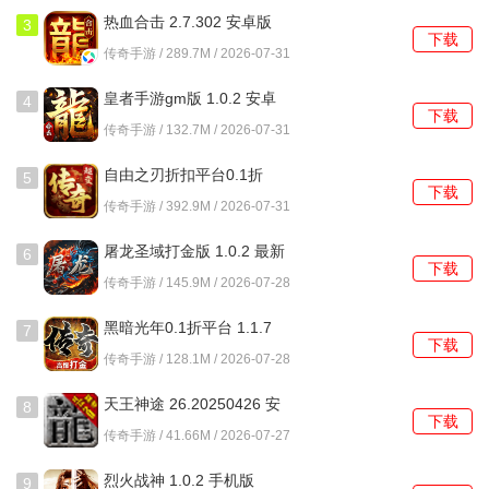
热血合击 2.7.302 安卓版
3
摆摊交易：
玩家可以将自己在游戏中获得的多余装备、道具
下载
传奇手游 / 289.7M / 2026-07-31
等拿到地图“王城”的摆摊区进行售卖。点击背包中的 “摆摊” 按
键，然后选择要出售的物品并输入价格即可。通过观察市场
皇者手游gm版 1.0.2 安卓
4
行情，合理定价，将一些热门或稀有的物品卖出高价，能赚
下载
版
传奇手游 / 132.7M / 2026-07-31
取不少元宝。
自由之刃折扣平台0.1折
5
公会战：
参与公会战并获胜，公会成员能获得丰厚的元宝奖
下载
1.0.12 官方版
传奇手游 / 392.9M / 2026-07-31
励。所以加入一个活跃且有实力的公会，积极参与公会战，
是获取元宝的不错方式。公会成员之间相互帮助，也有助于
屠龙圣域打金版 1.0.2 最新
6
下载
版
更快地完成各种活动，获取更多元宝。
传奇手游 / 145.9M / 2026-07-28
装备合成与强化：
通过合成高品质装备，不仅能提升角色属
黑暗光年0.1折平台 1.1.7
7
下载
最新版
性，还可以将其售卖获取大额元宝。玩家在游戏中积累一定
传奇手游 / 128.1M / 2026-07-28
资源后，积极参与装备合成与强化活动，将合成的高级装备
天王神途 26.20250426 安
8
出售给有需求的玩家，从而赚取元宝。
下载
卓版
传奇手游 / 41.66M / 2026-07-27
烈火战神0.1折游戏亮点
烈火战神 1.0.2 手机版
9