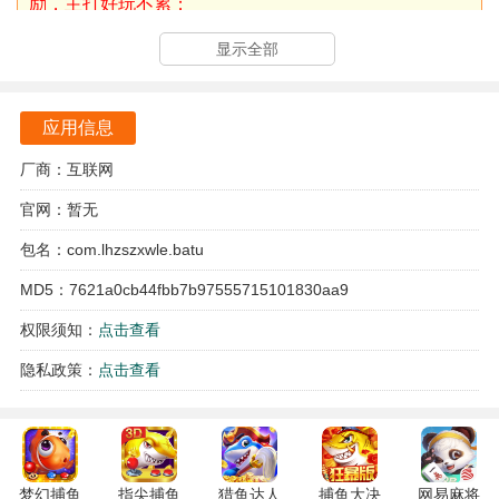
励，主打好玩不累；
4，刀刀财富，每次杀怪均有几率获得充值红包，直购
显示全部
币，特殊材料，每日送不停；
5，还有等级，登陆，等各大福利活动，均可以免费领
应用信息
取，全部礼包均可以使用“直购币”购买。
厂商：互联网
烈火战神0.1折游戏玩法
官网：暂无
支持自由PK，玩家可尽情释放战斗激情。千人同屏的沙巴克
包名：com.lhzszxwle.batu
城战更是热血沸腾，不同战盟激烈对抗，争夺沙巴克城的归
MD5：7621a0cb44fbb7b97555715101830aa9
属权，体验传奇世界的策略与权谋。还有野外PK、团队PVP
权限须知：
点击查看
等玩法，满足玩家对竞技战斗的需求。
隐私政策：
点击查看
设有装备回收系统，玩家打到多余装备可回收换元宝。还有
摆摊系统，方便玩家交易装备。转生系统可提升玩家属性，
穿戴高级装备，进入更高级地图。还有结婚系统、公会系统
等社交玩法，玩家可与异性好友结为夫妻，加入公会与其他
梦幻捕鱼
指尖捕鱼
猎鱼达人
捕鱼大决
网易麻将