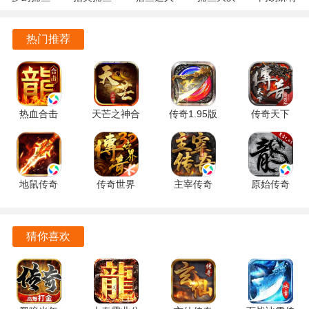
玩家互动交流，共同参与公会活动。
5.10.4 安
10.3.46.4.0
3.9.0.7 安
战
1.20 安卓
卓正版
安卓版
卓版
122.7.291
官方版
烈火战神0.1折游戏特色
热门推荐
最新版
经典的战法道三职业搭配新增的魔神职业，以及新装备、新
宠物、新副本。
成熟的交易系统，支持在线自由交换装备，玩家可通过交易
热血合击
天芒之神合
传奇1.95版
传奇天下
2.7.302 安
击 4.0.0 最
本合击
1.0.20 手机
提升自身装备。
卓版
新版
1.95 安卓
版
延续经典的传奇游戏玩法与竞技模式，让玩家找回曾经的传
版
奇感觉。
地鼠传奇
传奇世界
主宰传奇
原始传奇
1.0.42 安卓
3D 317895
1.0 手机版
1.9.737 官
具备强大的挂机系统，玩家没时间时可自动升级挂机，解放
版
最新版
方正版
双手。
猜你喜欢
烈火战神怎么刷元宝
完成任务