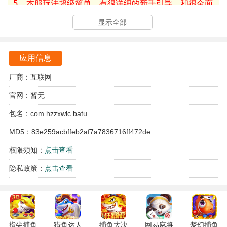
5、本服玩法超级简单，有很详细的新手引导，和很全面
的任务系统，全程《跟随任务》一直下一步就可以
显示全部
日常返利：
【充值返利】
应用信息
领取方式：游戏内主界面“充值返利”活动处手动领取；
厂商：互联网
单日真实累计充值满50元，返利15%：可领取75元宝
单日真实累计充值满100元，返利20%：可领取200元宝
官网：暂无
单日真实累计充值满200元，返利30%：可领取600元宝
包名：com.hzzxwlc.batu
单日真实累计充值满500元，返利50%：可获得2500元
MD5：83e259acbffeb2af7a7836716ff472de
宝
权限须知：
点击查看
单日真实累计充值满1000元，返利80%：可获得8000
隐私政策：
点击查看
元宝
单日真实累计充值满2000元，返利100%：可获得
20000元宝
单日真实累计充值满5000元，返利150%：可获得
指尖捕鱼
猎鱼达人
捕鱼大决
网易麻将
梦幻捕鱼