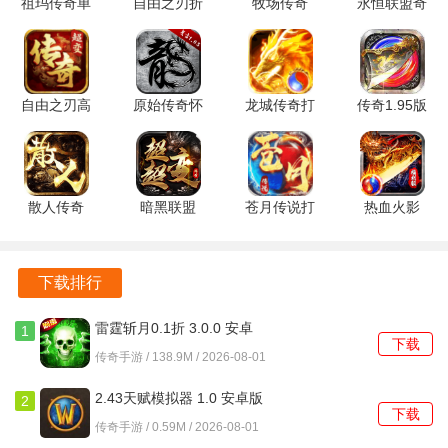
祖玛传奇单
自由之刃折
牧场传奇
永恒联盟奇
大规模的国战，也能参与到PVE内容中，比如挑战各种
机版 1.0.1
扣平台0.1
GM 1.0.2
迹服
BOSS。游戏中有战士、法师、道士三个经典职业供玩家选
安卓版
折 1.0.12
安卓版
1.1.238 最
择，每个职业都有其独特的技能和战斗风格。通过击败怪物
官方版
新版
或与其他玩家交易来获取装备。游戏强调公平性，所有装备
自由之刃高
原始传奇怀
龙城传奇打
传奇1.95版
都可以通过游戏内活动获得，没有强制性的氪金要求。
爆版 1.0.12
旧版
金版 1.0.2
本合击
手机版
1.9.737 最
官方版
1.95 安卓
皇者手游gm版特色
新版
版
散人传奇
暗黑联盟
苍月传说打
热血火影
完美复刻了传奇中的战、法、道三大职业，让老玩家感受到
4.5.1 官方
1.0.2 最新
金版 1.0.2
1.0.2 安卓
熟悉的氛围。
版
版
手机版
版
支持面对面交易，玩家之间可以自由买卖装备和物品，无手
下载排行
续费。
雷霆斩月0.1折 3.0.0 安卓
1
下载
版
小怪也有可能掉落高级装备，普通玩家也能获得好装备，拥
传奇手游 / 138.9M / 2026-08-01
有逆袭的机会。
2.43天赋模拟器 1.0 安卓版
2
下载
皇者手游怎么改名字
传奇手游 / 0.59M / 2026-08-01