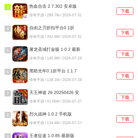
1、改名需要使用改名卡
热血合击 2.7.302 安卓版
3
下载
传奇手游 / 289.7M / 2026-07-31
2、玩家可以点击改名卡，之后输入自己想要取的新id，最后
点击确认，即可更改名字。
自由之刃折扣平台0.1折
4
下载
1.0.12 官方版
传奇手游 / 392.9M / 2026-07-31
皇者手游gm版亮点
屠龙圣域打金版 1.0.2 最新
5
高清细腻的角色图像和地图场景设计，为玩家带来视觉上的
下载
版
传奇手游 / 145.9M / 2026-07-28
享受。
黑暗光年0.1折平台 1.1.7
6
通过完成特定任务或参加活动可以获得称号，不仅能增加角
下载
最新版
传奇手游 / 128.1M / 2026-07-28
色的魅力值，还能提升战斗力。
天王神途 26.20250426 安
7
再现了传奇系列游戏的经典场面，支持多人在线同屏竞技，
下载
卓版
传奇手游 / 41.66M / 2026-07-27
让玩家体验到热血沸腾的战斗快感。
烈火战神 1.0.2 手机版
8
下载
传奇手游 / 134.4M / 2026-07-27
王者征途 1.0.85 最新版
9