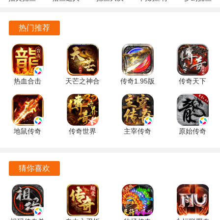
75000元宝
10.3.46.4.0
3.9.0.7 安
战
1.20 安卓
5.10.4 安
单日真实累计充值满10000元，返利200%：可获得
安卓版
卓版
122.7.291
官方版
卓正版
热门推荐
最新版
200000元宝
备注说明：
1、所有充值卷、累充卡均不计入累充额度，直购类/限
时抢购类/特权类(仅限真实充值金额即rmb)充值计入额
热血合击
天芒之神合
传奇1.95版
传奇天下
度；
2.7.302 安
击 4.0.0 最
本合击
1.0.20 手机
卓版
新版
1.95 安卓
版
2、货币返利奖励向上兼容领取(即单日累计充值满
版
10000元可领取上述全部奖励)，但每天每档奖励只可领
地鼠传奇
传奇世界
主宰传奇
原始传奇
取一次；
1.0.42 安卓
3D 317895
1.0 手机版
1.9.737 官
3、货币返利奖励，当日充值完成后，即可通过线上活
版
最新版
方正版
动“充值返利”实时领取，过期未领取视为放弃。
猜你喜欢
皇者手游gm版玩法
玩家可以选择进行PVP战斗，挑战其他玩家或加入公会参与