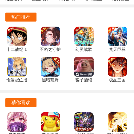
游戏的社交系统让玩家能够与好友一起组队，体验团队合作
3.9.0.7 安
战
1.20 安卓
5.10.4 安
10.3.46.4.0
卓版
122.7.291
官方版
卓正版
安卓版
的乐趣。
热门推荐
最新版
天神赵子龙0.1折版游戏特色
玩家需要根据不同的战斗场景和敌人特点，灵活调整自己的
阵容与战术。
十二战纪 1
不朽之守护
幻灵战歌
梵天巨翼
安卓版
1.0 安卓版
1.0.11 安卓
1.0.0 安卓
游戏中每位名将都拥有独特的技能，合理利用这些技能来打
版
版
击敌人。
命运冠位指
黑暗荒野
骗子酒馆
极品三国
游戏的回合制机制让每场战斗都充满了思考，在有限的时间
定国际服
1.0 安卓版
0.4.4 安卓
0.1折版
内做出最佳决策。
v2.72.0 安
版
1.0.0 安卓
卓版
版
多样化的活动与副本，玩家可以通过挑战这些内容来获取丰
猜你喜欢
富的奖励。
在不同的副本中，玩家将面临各式各样的敌人，考验自己的
策略与反应能力。