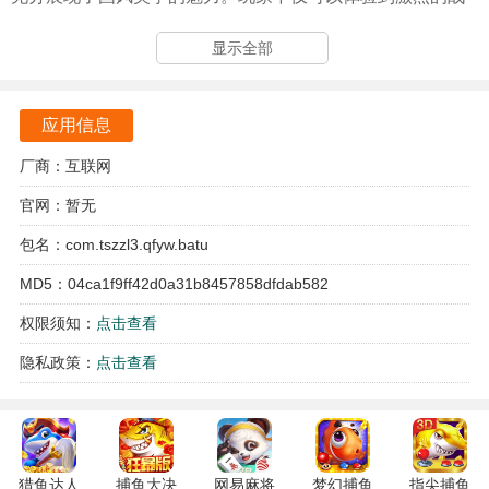
斗，还能够享受策略布局的乐趣。通过合理的阵容搭配，玩
显示全部
家可以在战斗中充分发挥每个名将的优势。在这个充满挑战
的游戏世界中，玩家能够体验到真正的三国英雄气概。
应用信息
天神赵子龙0.1折版游戏亮点
厂商：互联网
玩家可以招募到上百位独具特色的三国名将，每位名将都有
官网：暂无
其独特的技能和属性。这些名将的组合和搭配将直接影响战
斗的结果，需要玩家根据敌人的特点进行灵活应对。
包名：com.tszzl3.qfyw.batu
游戏中还有大量知名的三国武器可供玩家选择，武器的搭配
MD5：04ca1f9ff42d0a31b8457858dfdab582
也会影响整体战斗力。
权限须知：
点击查看
通过不断的战斗与探索，玩家可以解锁更多名将和武器，提
隐私政策：
点击查看
升自己的实力。
游戏的活动设计也十分丰富，玩家可以参与到各种限时活动
中，获取丰厚的奖励。
猎鱼达人
捕鱼大决
网易麻将
梦幻捕鱼
指尖捕鱼