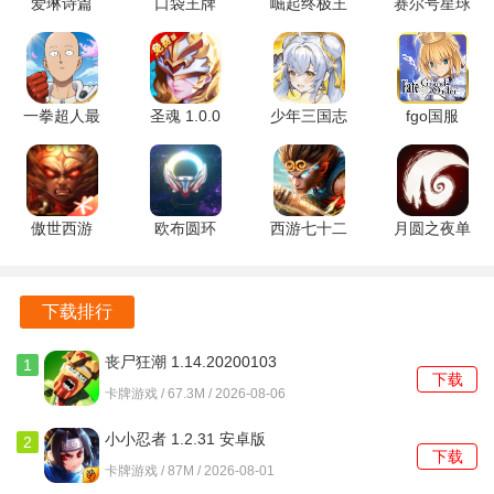
爱琳诗篇
口袋王牌
崛起终极王
赛尔号星球
0.1折
0.1折
者福利版
大战内购版
游戏还设有丰富的培养系统，玩家可以通过不断提升角色和
1.0.36 最新
3.0.0.3 安
1.0.1 手机
7.2 最新版
装备来增强战斗力。
版
卓版
版
天神赵子龙0.1折版游戏说明
一拳超人最
圣魂 1.0.0
少年三国志
fgo国服
强之男bt版
安卓版
2小y电视版
2.106.1 官
天神赵子龙0.1折版的充值比例为1:500，玩家可以通过充值
1.7.1 安卓
1.51.48 官
方版
获得大量的游戏资源。
版
方版
傲世西游
欧布圆环
西游七十二
月圆之夜单
游戏内置的0.1折福利活动让玩家能够以极低的价格获取648
1.5.59 安卓
Orbring模
变 1.0.1 手
机版 1.6.30
元礼包，极具吸引力。
版
拟器 1.3 安
机版
官方版
卓版
每天玩家还可以领取到名将招募券，帮助他们快速招募到强
下载排行
力的名将。
丧尸狂潮 1.14.20200103
1
下载
最新版
通关主线任务后，玩家将获得丰厚的奖励，包括大量的抽卡
卡牌游戏 / 67.3M / 2026-08-06
机会和神将。
小小忍者 1.2.31 安卓版
2
下载
游戏的登录奖励也非常丰富，玩家只需登录即可获得10w真
卡牌游戏 / 87M / 2026-08-01
充，享受满V的待遇。