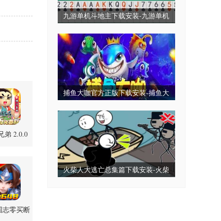
九游单机斗地主下载安装-九游单机
斗地主永久免费版-九游单机斗地主
无毒免费无需网
捕鱼大咖官方正版下载安装-捕鱼大
咖2025最新版下载-捕鱼大咖全部版
本
弟 2.0.0
方版
火柴人大逃亡总集篇下载安装-火柴
人大逃亡小游戏-火柴人大逃亡免广
告版下载
国志零买断
10010 手机