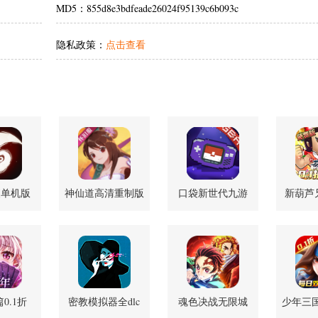
MD5：855d8e3bdfeade26024f95139c6b093c
隐私政策：
点击查看
夜单机版
神仙道高清重制版
口袋新世代九游
新葫芦兄
0 官方版
怀旧服 4.0.5 官方
4.5.2 最新版
官
版
0.1折
密教模拟器全dlc
魂色决战无限城
少年三
6 最新版
3.6.1 手机版
1.0.06 安卓版
版 1.0.