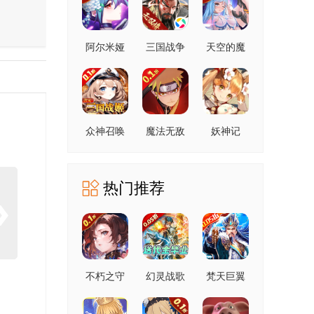
阿尔米娅
三国战争
天空的魔
赞歌0.1折
幻城
众神召唤
魔法无敌
妖神记
0.1折
热门推荐
不朽之守
幻灵战歌
梵天巨翼
护