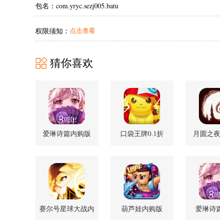
包名：com.yryc.sezj005.batu
权限须知：
点击查看
猜你喜欢
爱琳诗篇内购版
口袋王牌0.1折
月圆之
1.0.36 安卓版
3.0.0.3 安卓版
1.6.3
赛尔号星球大战内
葫芦娃内购版
爱琳诗篇
购版 7.2 最新版
4.10.50 最新版
1.0.3