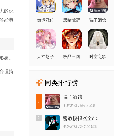
大的伙
等经典
命运冠位
黑暗荒野
骗子酒馆
指定国际
服
天神赵子
极品三国
时空之歌
形象。
龙0.1折版
0.1折版
合理搭
同类排行榜
骗子酒馆
1
卡牌游戏 / 668.9 MB
2
密教模拟器全dlc
卡牌游戏 / 347.99 MB