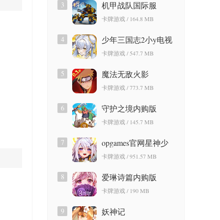
3
机甲战队国际服
卡牌游戏 / 164.8 MB
4
少年三国志2小y电视
版
卡牌游戏 / 547.7 MB
5
魔法无敌火影
卡牌游戏 / 773.7 MB
6
守护之境内购版
卡牌游戏 / 145.7 MB
7
opgames官网星神少
女
卡牌游戏 / 951.57 MB
8
爱琳诗篇内购版
卡牌游戏 / 190 MB
9
妖神记