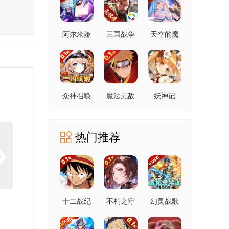
阿尔米娅
三国战争
天空的魔
赞歌0.1折
幻城
众神召唤
魔法无敌
妖神记
0.1折
热门推荐
十二战纪
不朽之守
幻灵战歌
护