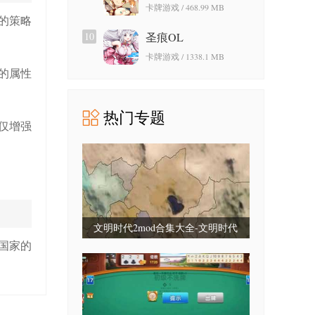
卡牌游戏 / 468.99 MB
的策略
10
圣痕OL
卡牌游戏 / 1338.1 MB
的属性
热门专题
仅增强
文明时代2mod合集大全-文明时代
国家的
2mod合集最新版-文明时代2mod大全
整合包