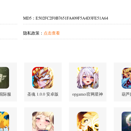
MD5：E502FC2F0B7651FA409F5A4D3FE51A64
隐私政策：
点击查看
S国际服
圣魂 1.0.0 安卓版
opgames官网星神
葫芦娃
587 手机版
少女 16.0.0.660 安
4.10
卓版