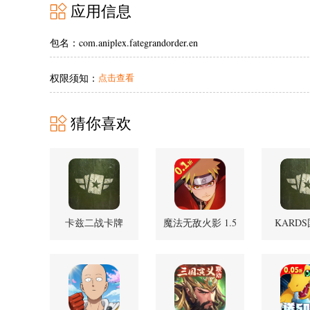
应用信息
包名：com.aniplex.fategrandorder.en
权限须知：
点击查看
猜你喜欢
卡兹二战卡牌
魔法无敌火影 1.5
KARD
1.57.26587 安卓版
安卓版
1.57.26