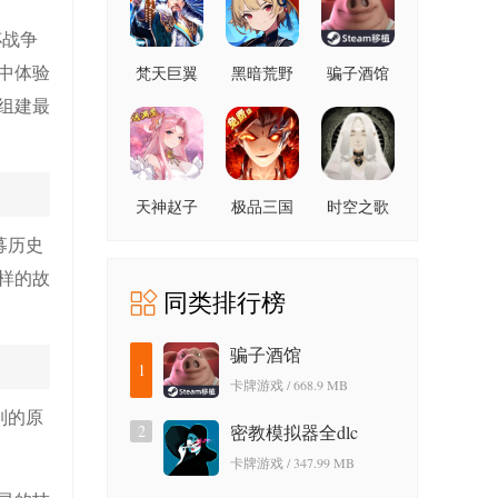
杯战争
中体验
梵天巨翼
黑暗荒野
骗子酒馆
组建最
天神赵子
极品三国
时空之歌
龙0.1折版
0.1折版
募历史
样的故
同类排行榜
骗子酒馆
1
卡牌游戏 / 668.9 MB
列的原
2
密教模拟器全dlc
卡牌游戏 / 347.99 MB