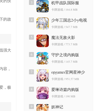
灵的技
3
机甲战队国际服
卡牌游戏 / 164.8 MB
下的故
4
少年三国志2小y电视
版
卡牌游戏 / 547.7 MB
5
魔法无敌火影
卡牌游戏 / 773.7 MB
战强大
6
守护之境内购版
卡牌游戏 / 145.7 MB
内容，
7
opgames官网星神少
女
卡牌游戏 / 951.57 MB
爱，极
8
爱琳诗篇内购版
卡牌游戏 / 190 MB
9
妖神记