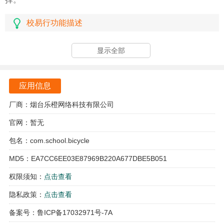
校易行功能描述
除了提供出行服务，校易行还可以帮助用户组织户外骑行活
显示全部
动。
用户可以通过校易行平台找到志同道合的小伙伴，一起组织
应用信息
骑行活动，享受自然风光和户外运动的乐趣。
厂商：烟台乐橙网络科技有限公司
这不仅可以增强用户之间的交流和互动，还可以提升用户的
官网：暂无
体能和健康水平。
包名：com.school.bicycle
校易行的出行服务不仅局限于校园内，还可以覆盖周边地
MD5：EA7CC6EE03E87969B220A677DBE5B051
区。
权限须知：
点击查看
用户可以通过校易行找到周边景点和商圈，了解当地的交通
情况和出行方式，为自己的出行计划提供参考和帮助。
隐私政策：
点击查看
备案号：鲁ICP备17032971号-7A
校易行为用户提供全方位的出行服务，让用户在出行过程中