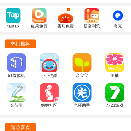
更加便捷和舒适。
校易行手机版特色
taptap
红果免费
番茄免费
悟空浏览
夸克
校易行是一款功能强大、服务全面的综合服务应用。
2.96.8-
短剧
小说
器 17.9.0
10.14.5.129
rel#100000
7.2.9.32
7.2.9.32
安卓版
官方正版
通过校易行，用户可以享受到便捷、环保的出行体验，找到
热门推荐
安卓版
官方版
安卓版
适合自己的出行方式，组织骑行活动，了解周边地区的交通
情况，为自己的出行计划提供帮助。
校易行将继续努力，为用户提供更好的出行体验，让用户在
51虚拟机
小小优酷
亲宝宝
美柚
出行过程中更加便捷、舒适和愉快。
1.3.1.3.40-
5.5.0 官方
11.14.7 手
9.09.0.0 最
64cnfn 官
版
机版
新版
方版
金苗宝
妈妈社区
光环助手
7723游戏
7.7.2 最新
10.5.10 官
5.46.2 官方
盒 5.8.7 安
版
方版
版
卓版
猜你喜欢