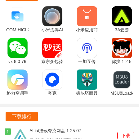
COM.HICLOUD.ANDROID.CLONE
小米澎湃AI
小米应用商
3A云游
14.6.0.320
引擎 2.3.2-
店 4.98.1
2.7.25 官方
安卓版
2025040810
安卓正版
版
安卓版
vx 8.0.76
京东众包骑
一加互传
你搜 1.2.5
官方版
手 12.29.0
16.4.50 安
安卓版
最新版
卓版
格力空调手
夸克
德尔塔面具
M3U8Loader
机遥控器
10.14.5.129
v30.7-
1.3.177 手
6.2.9.11 安
官方正版
kitsunee-4
机版
卓版
安卓版
下载排行
AList挂载夸克网盘 1.25.07
1
下载
安卓版