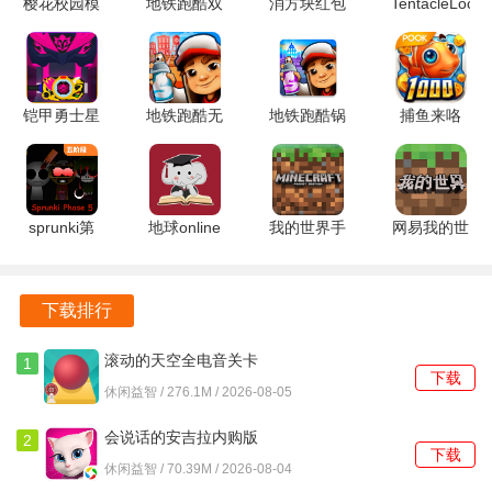
樱花校园模
地铁跑酷双
消方块红包
TentacleLocke
与视频画面实现毫秒级同步
拟器英文版
旦版本
极速版
2.1.3.0 安
SAKURASchoolSimulator
7.04.0 安卓
1.2.6 安卓
卓版
游戏攻略
1.038.51
版
版
在设备管理界面勾选移动侦测选项，将灵敏度滑块调整至
安卓版
铠甲勇士星
地铁跑酷无
地铁跑酷锅
捕鱼来咯
70%位置，划定监控区域时避开窗帘摆动范围
耀铠甲模拟
需实名认证
铲QAQ定
vivo版
器 v1.0.38
2.38.0 安卓
制版 7.04.0
3.0.0 手机
开启双码流传输模式，主码流设置为2048×1536分辨率用于
安卓版
版
安卓版
版
本地存储，子码流设置为640×480用于远程查看
sprunki第
地球online
我的世界手
网易我的世
五阶段
1.0.5 安卓
表版
界
存储设置中启用循环录制功能，将单个文件时长设定为15分
v1.1.1 安卓
版
v0.11.0 安
3.8.25.293531
钟，当硬盘剩余空间低于10%时自动覆盖最早文件
版
卓版
安卓版
下载排行
夜间监控时进入图像设置菜单，将曝光补偿调整为1.0，关闭
自动白平衡并固定色温值为4000K
滚动的天空全电音关卡
1
下载
5.1.3 安卓版
休闲益智 / 276.1M / 2026-08-05
多摄像头组网时设置IP地址为192.168.1.10-192.168.1.50区
段，每个设备设置不同的端口号从8000开始递增
会说话的安吉拉内购版
2
下载
3195 安卓版
休闲益智 / 70.39M / 2026-08-04