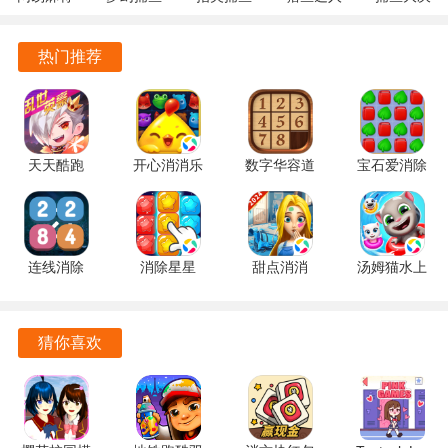
1.20 安卓
5.10.4 安
10.3.46.4.0
3.9.0.7 安
战
采用硬件加速解码技术，在同等分辨率下比传统方案降低
官方版
卓正版
安卓版
卓版
122.7.291
热门推荐
40%处理器占用率
最新版
自适应码率调节根据网络状况动态调整压缩比，在2M带宽下
仍可保持25帧流畅传输
天天酷跑
开心消消乐
数字华容道
宝石爱消除
设备兼容列表覆盖近五年主流摄像头型号，即插即用无需手
1.0.139.0
1.159 手机
2.15 手机
1.0.5 手机
动安装驱动程序
手机版
版
版
版
游戏特色
连线消除
消除星星
甜点消消
汤姆猫水上
虚拟绿幕功能通过色键抠像技术实现背景替换，支持导入自
2248 1.0.5
1.2.1 手机
1.9.61.409.405.0518
乐园
最新版
版
手机版
2.0.9.240
定义图片或动态视频作为背景
官方正版
猜你喜欢
时光回溯系统自动保存最近72小时监控记录，可通过三维时
间轴快速定位特定时刻影像
声控录制模式在环境噪音超过65分贝时自动启动，音频波形