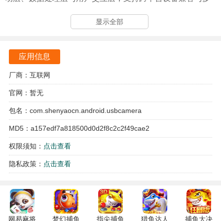
源信号输入。核心框架集成计算机视觉算法，可实现动态追
显示全部
踪、景深模拟与生物特征识别，为安防监控、远程教学、内
容创作等垂直领域提供定制化视觉解决方案。
应用信息
usb camera游戏亮点
厂商：互联网
移动侦测系统在监控区域自动识别生物移动轨迹，生成带有
官网：暂无
红色标记框的预警视频片段
包名：com.shenyaocn.android.usbcamera
双模存储架构启用本地缓存与云端备份，重要影像资料可通
过加密通道自动上传至私有空间
MD5：a157edf7a818500d0d2f8c2c2f49cae2
权限须知：
点击查看
多窗口预览界面支持显示四个摄像源画面，每个窗口可独立
进行缩放与镜像翻转操作
隐私政策：
点击查看
智能夜视功能在照度低于10lux时自动启动红外补偿，保持全
彩画面输出的抑制噪点产生
网易麻将
游戏优势
梦幻捕鱼
指尖捕鱼
猎鱼达人
捕鱼大决