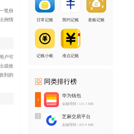
一笔份
比例情
日常记账
简约记账
老板记账
记账小账
准点记账
用户可
出或收
收到的
同类排行榜
华为钱包
1
金融理财 / 121.3 MB
2
芝麻交易平台
金融理财 / 403.9 MB