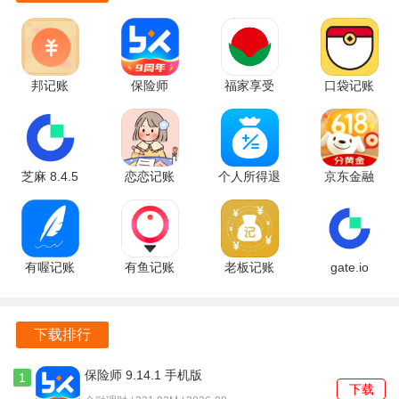
邦记账
保险师
福家享受
口袋记账
2.0.2 最新
9.14.1 手机
2.3.171 安
4.5.0 官方
版
版
卓版
版
芝麻 8.4.5
恋恋记账
个人所得退
京东金融
安卓版
1.5.7 安卓
缴申报指南
8.2.30 最新
版
1.0.9.1003
版
安卓版
有喔记账
有鱼记账
老板记账
gate.io
2.3.2 官方
5.8.0 安卓
3.2.6 手机
8.4.5 安卓
版
版
版
版
下载排行
保险师 9.14.1 手机版
1
下载