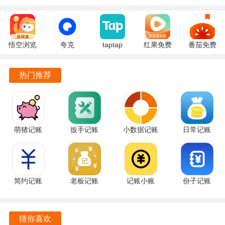
记账、合租记账、生活记账等场景。
百事AA记账功能描述
悟空浏览
夸克
taptap
红果免费
番茄免费
百事AA记账是一款功能强大、操作简便的记账应用，为用户
器 17.9.0
10.14.5.129
2.96.8-
短剧
小说
提供了全方位的财务管理功能，帮助用户轻松管理个人和团
安卓版
官方正版
rel#100000
7.2.9.32
7.2.9.32
队的财务，实现财务自由和规划。
热门推荐
安卓版
官方版
安卓版
萌猪记账
扳手记账
小数据记账
日常记账
2.35 最新
1.3.7 最新
2.2.009 安
3.6.3 官方
版
版
卓版
版
简约记账
老板记账
记账小账
份子记账
1.9.0 官方
3.2.6 手机
5.1.5 最新
6.0705.34
版
版
版
手机版
猜你喜欢