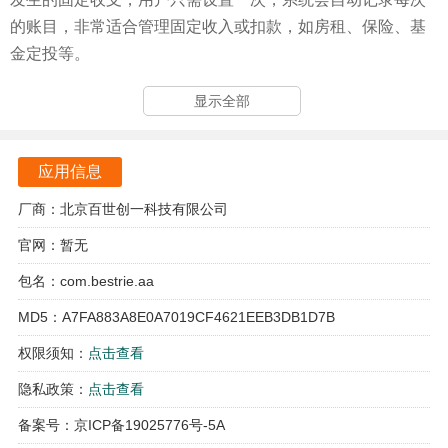
的账目，非常适合管理固定收入或扣款，如房租、保险、基
金定投等。
百事AA记账平台优势
显示全部
百事AA记账还支持多用户多账本的预算功能，用户可以按
日、月、年以及不同类别设定预算，帮助用户合理规划财
应用信息
务。
厂商：北京百世创一科技有限公司
用户可以使用语音记账功能，实现智能分类，系统可以自动
官网：暂无
识别金额、币种、时间、分类、描述，极大地减轻了用户的
包名：com.bestrie.aa
记账压力。
MD5：A7FA883A8E0A7019CF4621EEB3DB1D7B
这款应用是一款专业的多人分账工具，支持多账本多币种，
权限须知：
点击查看
具备多人结算、预算、语音记账、拍照记账、定时周期记
账、统计报表、自定义汇率等功能。
隐私政策：
点击查看
备案号：京ICP备19025776号-5A
适用于家庭情侣记账、班费记账、多人旅行记账、合伙经营