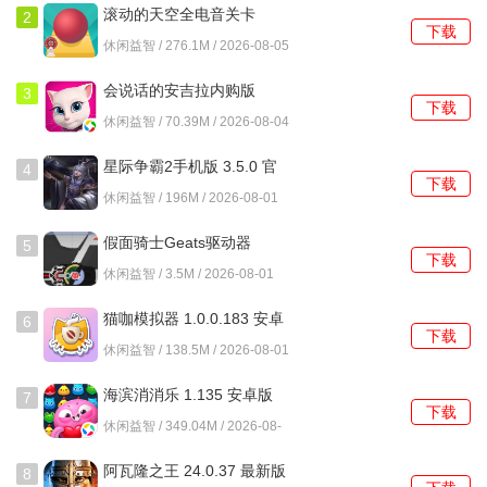
滚动的天空全电音关卡
2
下载
5.1.3 安卓版
休闲益智 / 276.1M / 2026-08-05
5、出弯回正
会说话的安吉拉内购版
3
下载
3195 安卓版
即将出弯时，及时回正方向盘，使车辆恢复稳定行驶状态。
休闲益智 / 70.39M / 2026-08-04
星际争霸2手机版 3.5.0 官
4
下载
方版
休闲益智 / 196M / 2026-08-01
假面骑士Geats驱动器
5
下载
1.0.0 安卓版
休闲益智 / 3.5M / 2026-08-01
猫咖模拟器 1.0.0.183 安卓
6
下载
版
休闲益智 / 138.5M / 2026-08-01
海滨消消乐 1.135 安卓版
7
下载
休闲益智 / 349.04M / 2026-08-
头文字D游戏优势
01
阿瓦隆之王 24.0.37 最新版
8