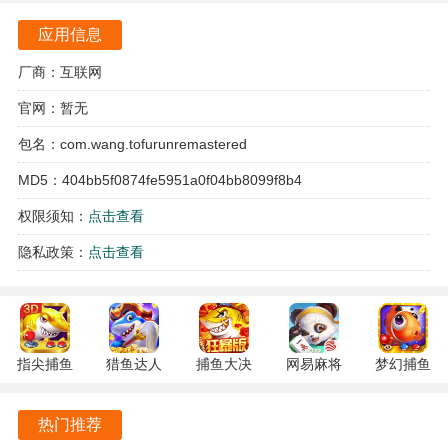
应用信息
头文字D入门指南
厂商：互联网
1、入弯操作
官网：暂无
入弯后适当加速，点击手刹后迅速松开，启动漂移动作。
包名：com.wang.tofurunremastered
MD5：404bb5f0874fe5951a0f04bb8099f8b4
权限须知：
点击查看
隐私政策：
点击查看
指尖捕鱼
猎鱼达人
捕鱼大决
网易麻将
梦幻捕鱼
2、降档与转向
10.3.46.4.0
3.9.0.7 安
战
1.20 安卓
5.10.4 安
向弯道方向打方向盘，同时迅速踩下离合并降低档位，保持
安卓版
卓版
122.7.291
官方版
卓正版
热门推荐
最新版
引擎转速。