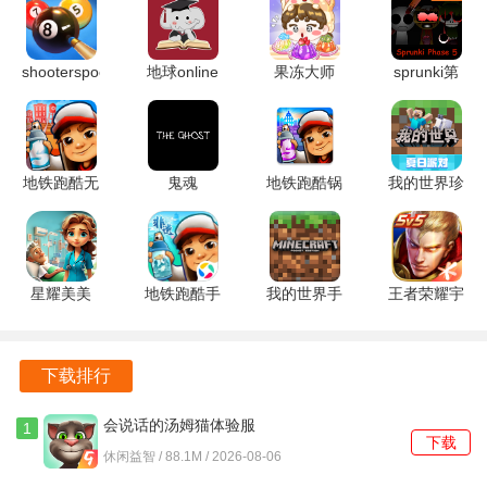
shooterspool
地球online
果冻大师
sprunki第
2.4.3 安卓
1.0.5 安卓
1.6.2 安卓
五阶段
版
版
版
v1.1.1 安卓
版
4、漂移中持续给油
地铁跑酷无
鬼魂
地铁跑酷锅
我的世界珍
需实名认证
1.85.10 安
铲QAQ定
妮MOD
在漂移过程中需要持续给油，保持后轮空转，确保车辆不会
2.38.0 安卓
卓版
制版 7.04.0
v1.20.32.03
失控。
版
安卓版
官方安卓版
星耀美美
地铁跑酷手
我的世界手
王者荣耀宇
v1.0.1 安卓
表版 7.04.0
表版
宙服
版
中文版
v0.11.0 安
10.1.1.15
卓版
安卓版
下载排行
会说话的汤姆猫体验服
1
下载
3.10.0.890 手机版
休闲益智 / 88.1M / 2026-08-06