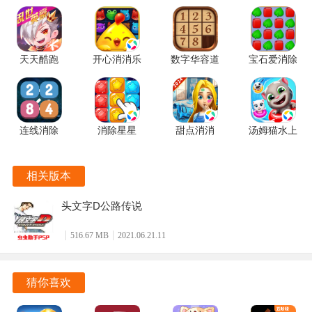
天天酷跑
开心消消乐
数字华容道
宝石爱消除
1.0.139.0
1.159 手机
2.15 手机
1.0.5 手机
手机版
版
版
版
连线消除
消除星星
甜点消消
汤姆猫水上
2248 1.0.5
1.2.1 手机
1.9.61.409.405.0518
乐园
最新版
版
手机版
2.0.9.240
相关版本
官方正版
3、反打方向
头文字D公路传说
立即反打方向盘，同时继续给油，维持漂移姿态。
516.67 MB
2021.06.21.11
猜你喜欢