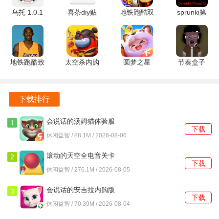
安卓版
乌托 1.0.1
喜茶diy贴
地铁跑酷双
sprunki第
安卓版
纸 4.0.0 安
旦版本
五阶段
卓版
7.04.0 安卓
v1.1.1 安卓
版
版
地铁跑酷致
太空杀内购
圆梦之星
节奏盒子
敬科比版
版
1.5.18.1 安
ParaInkBox
v1.29.0 安
1.72.5.002
卓版
模组
卓版
官方版
v4000+ 安
下载排行
卓版
会说话的汤姆猫体验服
1
下载
3.10.0.890 手机版
休闲益智 / 88.1M / 2026-08-06
4、油量查看
滚动的天空全电音关卡
2
屏幕上方可实时查看当前车辆的剩余油量，避免半路抛锚。
下载
5.1.3 安卓版
休闲益智 / 276.1M / 2026-08-05
会说话的安吉拉内购版
3
下载
3195 安卓版
休闲益智 / 70.39M / 2026-08-04