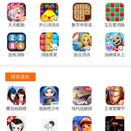
2、视角控制
进入游戏后，滑动屏幕即可自由旋转视角，观察车辆周边环
天天酷跑
开心消消乐
数字华容道
宝石爱消除
境。
1.0.139.0
1.159 手机
2.15 手机
1.0.5 手机
手机版
版
版
版
连线消除
消除星星
甜点消消
汤姆猫水上
2248 1.0.5
1.2.1 手机
1.9.61.409.405.0518
乐园
最新版
版
手机版
2.0.9.240
官方正版
猜你喜欢
樱花校园模
逃跑吧少年
现代战舰国
王者荣耀宇
3、车门操作
拟器英文版
360版本
际服
宙服
SAKURASchoolSimulator
8.40.0 官方
0.97.0.120516029
10.1.1.15
点击相应按钮即可打开车门，上下车更加真实。
1.038.51
正版
安卓版
安卓版