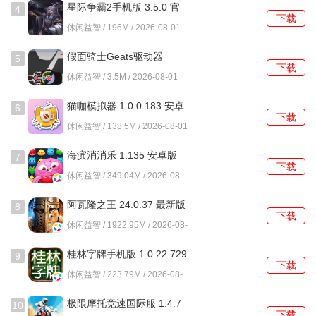
星际争霸2手机版 3.5.0 官
4
下载
方版
休闲益智 / 196M / 2026-08-01
假面骑士Geats驱动器
5
下载
1.0.0 安卓版
休闲益智 / 3.5M / 2026-08-01
猫咖模拟器 1.0.0.183 安卓
6
下载
版
休闲益智 / 138.5M / 2026-08-01
5、方向控制
海滨消消乐 1.135 安卓版
7
左下角的左右按键用于控制车辆的行驶方向，模拟真实方向
下载
休闲益智 / 349.04M / 2026-08-
盘操作。
01
阿瓦隆之王 24.0.37 最新版
8
下载
休闲益智 / 1922.95M / 2026-08-
01
桂林字牌手机版 1.0.22.729
9
下载
最新版
休闲益智 / 223.79M / 2026-08-
01
极限摩托竞速国际服 1.4.7
10
下载