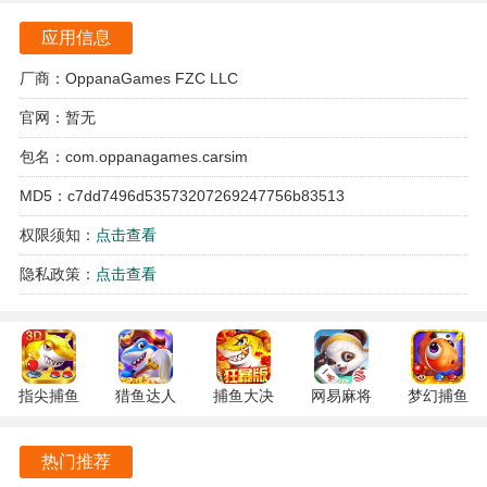
不同天气条件下，车辆的操控和路面表现都会有所不同。
应用信息
真实汽车模拟驾驶怎么玩
厂商：OppanaGames FZC LLC
1、选择字体并开始
官网：暂无
下载安装好游戏后，先选择语言/字体偏好，然后点击“开始游
包名：com.oppanagames.carsim
戏”。
MD5：c7dd7496d53573207269247756b83513
权限须知：
点击查看
隐私政策：
点击查看
指尖捕鱼
猎鱼达人
捕鱼大决
网易麻将
梦幻捕鱼
10.3.46.4.0
3.9.0.7 安
战
1.20 安卓
5.10.4 安
安卓版
卓版
122.7.291
官方版
卓正版
热门推荐
最新版