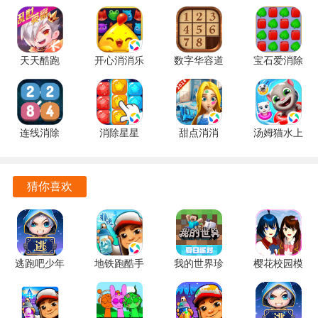
些角色的交流获取线索或帮助，增加了游戏的代入感与趣味
性。
天天酷跑
开心消消乐
数字华容道
宝石爱消除
SCP收容失效游戏攻略
1.0.139.0
1.159 手机
2.15 手机
1.0.5 手机
手机版
版
版
版
在游戏开始时，优先熟悉环境，了解各个区域的布局与可能
出现的SCP实体，避免在探索过程中迷路或遭遇意外。
连线消除
消除星星
甜点消消
汤姆猫水上
合理利用库存系统，尽量收集每个区域的资源，特别是医疗
2248 1.0.5
1.2.1 手机
1.9.61.409.405.0518
乐园
包与武器，这些在关键时刻能够救你一命。
最新版
版
手机版
2.0.9.240
官方正版
猜你喜欢
与NPC互动时，注意观察他们的反应，某些NPC可能会提供
有用的信息或任务，帮助你更好地生存。
在面对SCP实体时，保持冷静，观察其行为模式，找出应对
策略，适时选择逃跑或反击，避免盲目行动。
逃跑吧少年
地铁跑酷手
我的世界珍
樱花校园模
渠道服
表版 7.04.0
妮MOD
拟器英文版
多次尝试不同的选择，探索不同的结局，每一次的选择都会
8.40.0 官方
中文版
v1.20.32.03
SAKURASchool
带来不同的体验，增加了游戏的乐趣与挑战。
正版
官方安卓版
1.038.51