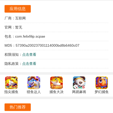
满悬念。
应用信息
多样的结局设置使得每次游戏都有不同的体验，玩家的选择
将直接影响故事的发展，增强了游戏的重玩价值。
厂商：互联网
官网：暂无
SCP收容失效游戏优势
包名：com.felixfilip.scpae
游戏采用了先进的优化技术，确保即使在高强度的战斗场景
MD5：57390a200237001114000bd8b6460c07
中也能保持流畅的体验，让玩家可以专注于游戏本身，而不
必担心技术问题。
权限须知：
点击查看
库存系统的设计让玩家在资源管理上有了更多的策略选择，
隐私政策：
点击查看
合理利用每一件物品将直接影响到生存的可能性，提升了游
戏的深度。
控制台功能的加入不仅增加了游戏的可玩性，还为玩家提供
指尖捕鱼
猎鱼达人
捕鱼大决
网易麻将
梦幻捕鱼
了更多的自由度，能够根据个人喜好调整游戏体验，满足不
10.3.46.4.0
3.9.0.7 安
战
1.20 安卓
5.10.4 安
同玩家的需求。
安卓版
卓版
122.7.291
官方版
卓正版
热门推荐
最新版
游戏中各类NPC的设定丰富了互动体验，玩家可以通过与这