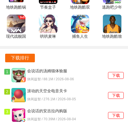
安卓版
地铁跑酷锅
节奏盒子
地铁跑酷双
逃跑吧少年
SCP收容失效游戏评测
铲QAQ定
sprunki罪
旦版本
360版本
制版 7.04.0
人版 v1.1.1
7.04.0 安卓
8.40.0 官方
SCP收容失效在玩法上展现了极高的创新性，游戏机制的设
安卓版
官方正版
版
正版
计让玩家在紧张的氛围中感受到策略的重要性。每一次与
现代战舰国
哄哄麦琳
捕鱼人生
地铁跑酷致
SCP实体的遭遇都充满了不确定性，灵活应变，利用环境与
际服
v1.0 安卓
1.0.51 安卓
敬科比版
资源来生存。游戏的多结局设定不仅增加了重玩价值，也让
0.97.0.120516029
版
版
v1.29.0 安
玩家在每次游玩中都能体验到新鲜感。SCP收容失效以其独
安卓版
卓版
下载排行
特的恐怖体验和深度的策略玩法，成功吸引了众多玩家的关
注，成为同类佼佼者。
会说话的汤姆猫体验服
1
下载
3.10.0.890 手机版
休闲益智 / 88.1M / 2026-08-06
滚动的天空全电音关卡
2
下载
5.1.3 安卓版
休闲益智 / 276.1M / 2026-08-05
会说话的安吉拉内购版
3
下载
3195 安卓版
休闲益智 / 70.39M / 2026-08-04