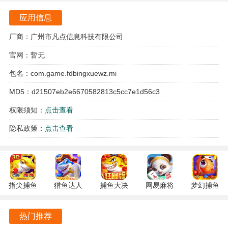
应用信息
厂商：广州市凡点信息科技有限公司
官网：暂无
包名：com.game.fdbingxuewz.mi
冰雪王座游戏亮点
MD5：d21507eb2e6670582813c5cc7e1d56c3
经典复刻，原汁原味的传奇体验，让玩家重温15年前的热血
权限须知：
点击查看
岁月，兄弟情义再度点燃。
隐私政策：
点击查看
轻松挂机系统，玩家可随时随地享受游戏乐趣，装备和道具
轻松掉落，解放双手，随心所欲。
任性PK，千人同屏的激烈战斗场面，玩家可以在野外夺宝、
指尖捕鱼
猎鱼达人
捕鱼大决
网易麻将
梦幻捕鱼
竞技场中尽情展现自己的实力。
10.3.46.4.0
3.9.0.7 安
战
1.20 安卓
5.10.4 安
安卓版
卓版
122.7.291
官方版
卓正版
丰富的活动奖励，玩家上线即可领取丰厚的福利，累计登录
热门推荐
最新版
更有超值好礼相送，助力玩家快速成长。