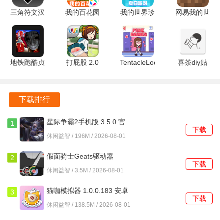
权，增强了游戏的公平性。
安卓版
三角符文汉
我的百花园
我的世界珍
网易我的世
丰富的社交系统，玩家可以结识志同道合的朋友，共同组队
化版 安卓
1.5 安卓版
妮MOD
界
打怪，分享游戏乐趣。
2.0.4-魔改
v1.20.32.03
3.8.25.293531
1.0.2 安卓
官方安卓版
安卓版
游戏特色
版
地铁跑酷贞
打屁股 2.0
TentacleLocker2
喜茶diy贴
子洛阳
安卓版
2.1.3.0 安
纸 4.0.0 安
全新的职业系统，三大职业的结合带来了多样化的战斗策
1.0.0 魔改
卓版
卓版
略，玩家可以根据自己的喜好选择不同的职业。
版
下载排行
传承经典的攻沙战役，玩家可以参与大规模的攻城活动，感
星际争霸2手机版 3.5.0 官
1
受团体合作的乐趣。
下载
方安卓版
休闲益智 / 196M / 2026-08-01
丰富的副本挑战，玩家可以在副本中获取稀有装备与道具，
假面骑士Geats驱动器
2
提升角色实力。
下载
1.0.0 安卓版
休闲益智 / 3.5M / 2026-08-01
独特的红名机制，玩家在PK中可以选择是否成为红名，增加
猫咖模拟器 1.0.0.183 安卓
3
了游戏的策略性与趣味性。
下载
版
休闲益智 / 138.5M / 2026-08-01
每日签到与活动奖励，玩家只需简单的签到就能获得丰厚的