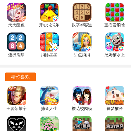
自由交易机制，玩家之间可以随意交易装备和道具，经济体
系完善，打造属于自己的传奇财富。
天天酷跑
开心消消乐
数字华容道
宝石爱消除
游戏优势
1.0.139.0
1.159 手机
2.15 手机
1.0.5 手机
手机版
版
版
版
经典元素的再现，使得老玩家能够轻松找到当年的感觉，重
拾当初的热血与激情。
连线消除
消除星星
甜点消消
汤姆猫水上
2248 1.0.5
1.2.1 手机
1.9.61.409.405.0518
乐园
离线挂机的设计让玩家可以在繁忙的生活中也能轻松获得收
最新版
版
手机版
2.0.9.240
益，不再错过任何机会。
官方正版
猜你喜欢
千人同屏的战斗场面让每一场PK都充满了紧张与刺激，真正
体验到团战的快感。
装备掉落机制让玩家在打怪时能够快速获得心仪的装备，提
王者荣耀宇
捕鱼人生
樱花校园模
筑梦猫舍
升角色战斗力的增加了游戏乐趣。
宙服
1.0.51 安卓
拟器英文版
1.1.1 安卓
10.1.1.15
版
SAKURASchoolSimulator
版
独特的VIP机制全靠打，玩家可以通过自己的努力获得VIP特
安卓版
1.038.51