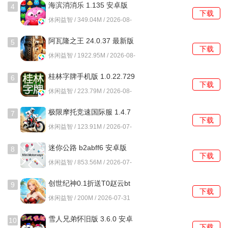
海滨消消乐 1.135 安卓版
资源，助力角色成长。
4
下载
休闲益智 / 349.04M / 2026-08-
01
游戏玩法
阿瓦隆之王 24.0.37 最新版
5
下载
冰雪王座的核心玩法围绕着战斗与合作展开。玩家可以选择
休闲益智 / 1922.95M / 2026-08-
自己喜欢的职业，加入公会，与兄弟们一起并肩作战。游戏
01
桂林字牌手机版 1.0.22.729
6
中有丰富的副本和活动供玩家挑战，完成任务后可以获得丰
下载
最新版
休闲益智 / 223.79M / 2026-08-
厚的奖励。丰富的竞技场，让玩家可以在这里一展身手，挑
01
战其他玩家，争夺荣耀。
极限摩托竞速国际服 1.4.7
7
下载
安卓版
玩家可以通过打怪、完成活动等方式获取装备和道具，装备
休闲益智 / 123.91M / 2026-07-
31
的掉落率较高，让玩家能够快速提升实力。通过合理的搭配
迷你公路 b2abff6 安卓版
8
与组合，玩家可以发挥出更强的战斗能力，打败强大的
下载
休闲益智 / 853.56M / 2026-07-
Boss，获取稀有奖励。
31
创世纪神0.1折送T0赵云bt
9
冰雪王座不仅仅是一款传奇手游，更是一个充满热血与激情
下载
版 v1.0.0 安卓版
休闲益智 / 200M / 2026-07-31
的世界，等待着每一位玩家的加入与探索。无论是老玩家还
是新手，都能在这里找到属于自己的传奇之路，感受那份难
雪人兄弟怀旧版 3.6.0 安卓
10
下载