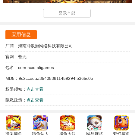
显示全部
应用信息
厂商：海南冲浪游网络科技有限公司
官网：暂无
包名：com.rxxq.aligames
MD5：9c2ccedaa354053811459294fb365c0e
权限须知：
点击查看
隐私政策：
点击查看
指尖捕鱼
猎鱼达人
捕鱼大决
网易麻将
梦幻捕鱼