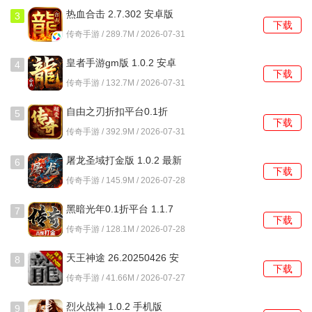
位，选择购买自己需要的物品。
热血合击 2.7.302 安卓版
3
下载
传奇手游 / 289.7M / 2026-07-31
适用场景：适合批量出售物品或资源，比如出售大量的材
料、药品，或者一些价值不高但数量较多的装备等。也可以
皇者手游gm版 1.0.2 安卓
4
下载
版
用来收购自己需要的物品，通过设置收购价格和数量，等待
传奇手游 / 132.7M / 2026-07-31
其他玩家来出售。
自由之刃折扣平台0.1折
5
下载
1.0.12 官方版
交易行交易
传奇手游 / 392.9M / 2026-07-31
操作方法：打开游戏中的交易行界面，通常可以在主界面的
屠龙圣域打金版 1.0.2 最新
6
下载
版
功能菜单中找到。在交易行中，玩家可以选择 “寄售” 功能，
传奇手游 / 145.9M / 2026-07-28
将自己想要出售的物品、道具或货币上架，设置好价格、交
黑暗光年0.1折平台 1.1.7
7
易方式(一口价或竞拍)等信息后，物品就会显示在交易行中供
下载
最新版
传奇手游 / 128.1M / 2026-07-28
其他玩家购买。如果是购买物品，可以在交易行中通过搜
索、分类筛选等功能，查找自己需要的物品，然后点击购买
天王神途 26.20250426 安
8
下载
即可。
卓版
传奇手游 / 41.66M / 2026-07-27
适用场景：交易行是游戏中最主要的交易方式，适合交易各
烈火战神 1.0.2 手机版
9