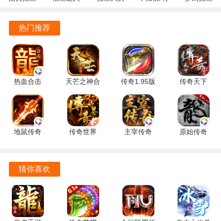
10.3.46.4.0
3.9.0.7 安
战
1.20 安卓
5.10.4 安
安卓版
卓版
122.7.291
官方版
卓正版
热门推荐
最新版
热血合击
天芒之神合
传奇1.95版
传奇天下
热血寻秦九游版
游戏特色
2.7.302 安
击 4.0.0 最
本合击
1.0.20 手机
游戏画面细腻，色彩丰富，角色和场景设计贴近传奇类游戏
卓版
新版
1.95 安卓
版
版
的经典风格。
地鼠传奇
传奇世界
主宰传奇
原始传奇
华丽的技能释放和环境渲染，带来超强的炫酷特效技术。
1.0.42 安卓
3D 317895
1.0 手机版
1.9.737 官
版
最新版
方正版
玩家可以通过自由交易系统进行物品交换，促进游戏内的经
猜你喜欢
济流通和社会互动。
拥有组队、帮会、阵营、好友、婚姻等多种社交功能，丰富
玩家之间的互动。