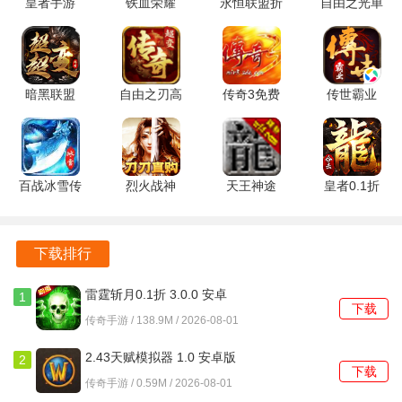
皇者手游
铁血荣耀
永恒联盟折
自由之光单
热血寻秦怎么交易
gm版 1.0.2
10.0.0.55.105
扣服
机版 1.0.2
安卓版
最新版
1.1.238 最
官方版
面对面交易
新版
操作方法：找到想要交易的玩家后，双方靠近，点击对方角
暗黑联盟
自由之刃高
传奇3免费
传世霸业
色头像或使用特定快捷键呼出交易界面。在交易界面中，双
1.0.2 最新
爆版 1.0.12
版 1.0.0 手
1.0.2 官方
版
手机版
机版
版
方可以互相添加要交易的物品、道具或游戏货币，确认无误
后点击 “交易” 按钮即可完成交易。
百战冰雪传
烈火战神
天王神途
皇者0.1折
适用场景：适合在安全区域，如城市中心、客栈等地点，与
奇 1.0 安卓
0.1折 1.0.2
26.20250426
1.0.2 最新
认识的朋友或临时组队的队友进行小额、即时的交易，比如
版
最新版
安卓版
版
交易一些任务道具、普通装备等。
下载排行
摆摊交易
雷霆斩月0.1折 3.0.0 安卓
1
下载
版
传奇手游 / 138.9M / 2026-08-01
操作方法：玩家到达游戏中的指定摆摊区域，如比奇城的摆
摊区，点击摆摊按钮，打开摆摊界面。将想要出售的物品、
2.43天赋模拟器 1.0 安卓版
2
道具或资源拖放到摆摊界面中，设置好价格和数量等信息
下载
传奇手游 / 0.59M / 2026-08-01
后，就可以开始摆摊。其他玩家可以在摆摊区域浏览各个摊