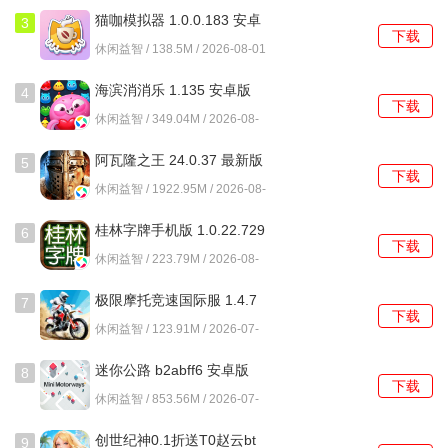
3. 关卡设计丰富多样，玩家在挑战中可以体验到不同的场景
猫咖模拟器 1.0.0.183 安卓
3
和障碍，保持了游戏的新鲜感。
下载
版
休闲益智 / 138.5M / 2026-08-01
4. 评分系统根据玩家的表现给予星星奖励，激励玩家不断挑
海滨消消乐 1.135 安卓版
4
战自我，追求更高的分数和成就。
下载
休闲益智 / 349.04M / 2026-08-
01
愤怒的小鸟最初版本游戏玩法介绍
阿瓦隆之王 24.0.37 最新版
5
下载
1. 在每个关卡开始前，仔细观察猪的防御结构，制定合理的
休闲益智 / 1922.95M / 2026-08-
01
攻击策略。
桂林字牌手机版 1.0.22.729
6
下载
最新版
2. 发射小鸟时，注意调整弹弓的角度和力度，尝试多次以找
休闲益智 / 223.79M / 2026-08-
01
到最佳发射点。
极限摩托竞速国际服 1.4.7
7
下载
3. 利用小鸟的特殊技能，针对不同的目标选择合适的小鸟进
安卓版
休闲益智 / 123.91M / 2026-07-
行发射，能够事半功倍。
31
迷你公路 b2abff6 安卓版
8
下载
4. 通过不断尝试，积累经验，掌握每只小鸟的弹射效果，提
休闲益智 / 853.56M / 2026-07-
升自己的发射技巧。
31
创世纪神0.1折送T0赵云bt
9