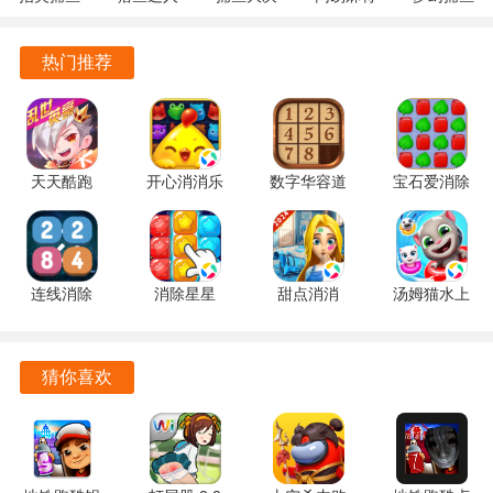
10.3.46.4.0
3.9.0.7 安
战
1.20 安卓
5.10.4 安
安卓版
卓版
122.7.291
官方版
卓正版
热门推荐
最新版
天天酷跑
开心消消乐
数字华容道
宝石爱消除
1.0.139.0
1.159 手机
2.15 手机
1.0.5 手机
手机版
版
版
版
连线消除
消除星星
甜点消消
汤姆猫水上
2248 1.0.5
1.2.1 手机
1.9.61.409.405.0518
乐园
最新版
版
手机版
2.0.9.240
官方正版
猜你喜欢
愤怒的小鸟最初版本游戏亮点
1. 游戏采用了经典的弹射玩法，玩家通过简单的手势操作即
可发射小鸟，容易上手，适合各类玩家。