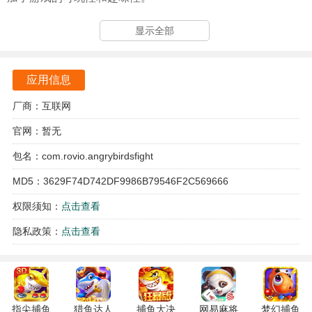
显示全部
应用信息
厂商：互联网
官网：暂无
包名：com.rovio.angrybirdsfight
MD5：3629F74D742DF9986B79546F2C569666
权限须知：
点击查看
隐私政策：
点击查看
指尖捕鱼
猎鱼达人
捕鱼大决
网易麻将
梦幻捕鱼