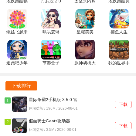
地铁跑酷锅
打屁股 2.0
太空杀内购
地铁跑酷贞
铲QAQ定
安卓版
版
子洛阳
2. 每个关卡都设计得极具挑战性，玩家不仅需要考虑发射的
制版 7.04.0
1.72.5.002
1.0.0 魔改
角度和力度，还要合理利用小鸟的特殊能力，以击败不同类
安卓版
官方版
版
型的肥猪。
螺丝飞起来
哄哄麦琳
星耀美美
捕鱼人生
3. 游戏中设有丰富的隐藏关卡和金蛋，玩家在完成常规关卡
1.1.2 安卓
v1.0 安卓
v1.0.1 安卓
1.0.51 安卓
版
版
版
版
后，可以通过收集星星来解锁，增加了游戏的探索乐趣。
4. 游戏画面采用卡通风格，色彩鲜艳，场景设计生动有趣，
逃跑吧少年
节奏盒子
原神胡桃大
我的世界手
能够吸引玩家的注意力，让人沉浸在游戏世界中。
360版本
sprunki罪
战史莱姆游
表版
8.40.0 官方
人版 v1.1.1
戏免费版
v0.11.0 安
愤怒的小鸟最初版本游戏特色
正版
官方正版
1.54.00 安
卓版
下载排行
卓版
1. 每只小鸟都有独特的技能，根据不同的关卡选择合适的小
星际争霸2手机版 3.5.0 官
1
鸟进行攻击，增强了策略性。
下载
方安卓版
休闲益智 / 196M / 2026-08-01
2. 游戏中物理引擎的运用，使得每次发射都有不同的效果，
假面骑士Geats驱动器
2
不断尝试和调整，增加了重玩价值。
下载
1.0.0 安卓版
休闲益智 / 3.5M / 2026-08-01