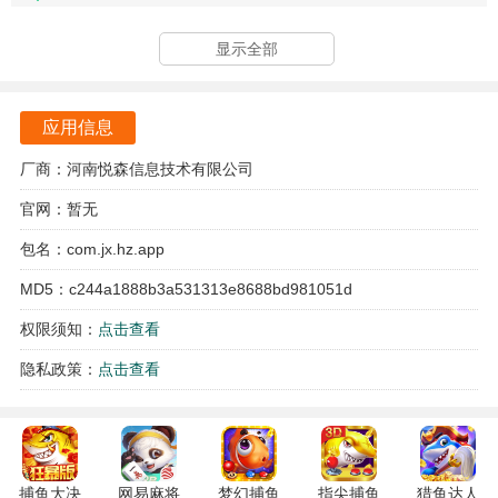
强大的画质修改功能，用户可以自由选择160大广角和170大
显示全部
广角的视角。
软件支持自定义标记和彩色字体，让用户的游戏体验更加个
应用信息
性化。
厂商：河南悦森信息技术有限公司
它还提供了一键应用的功能，使得用户能够快速设置所需的
官网：暂无
画质。
包名：com.jx.hz.app
软件的操作非常简单，用户只需选择自己的手机型号即可进
MD5：c244a1888b3a531313e8688bd981051d
行设置。
权限须知：
点击查看
超广角大师怎么用
隐私政策：
点击查看
用户在手机端下载安装软件后，需要同意权限提醒进入软
件。
已有账号的用户可以直接登录，如果是新用户则需要先注册
捕鱼大决
网易麻将
梦幻捕鱼
指尖捕鱼
猎鱼达人
账号再登录。