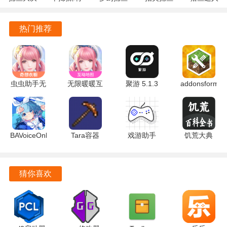
战
1.20 安卓
5.10.4 安
10.3.46.4.0
3.9.0.7 安
登录后，用户可以自由解锁软件中的一切功能，并直接配合
122.7.291
官方版
卓正版
安卓版
卓版
热门推荐
最新版
游戏使用。
用户只需打开软件并登录账号，在首页选择超广角视野，确
认后点击进入即可开启超广角。
虫虫助手无
无限暖暖互
聚游 5.1.3
addonsformine
软件提供快捷修改功能，用户可以随意修改自己的画质帧
限暖暖奇想
动地图工具
安卓版
3.3.7 安卓
数。
衣橱 v1.0
1.0 手机版
版
安卓版
即使是配置较低的手机，也能够享受到高画质的游戏体验。
BAVoiceOnline
Tara容器
戏游助手
饥荒大典
超广角大师还支持免root编写和锁定画质，通过代码的方式修
v1.0.7 安卓
v1.0 安卓
v1.5 安卓
1.5 安卓版
版
版
版
改画质。
猜你喜欢