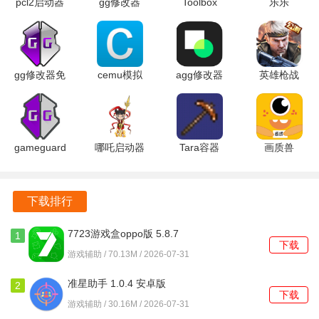
pcl2启动器
gg修改器
Toolbox
乐乐
release-0.3
101.1 安卓
5.4.58 最新
3.6.0.1 安
安卓版
版
版
卓版
gg修改器免
cemu模拟
agg修改器
英雄枪战
root 101.1
器 1.0 官方
3.5.5_release
0.6.4.124
官方正版
版
安卓官方版
安卓版
gameguardian
哪吒启动器
Tara容器
画质兽
修改器
100 安卓版
v1.0 安卓
1.0.2 官方
v385.2 安
版
版
卓版
下载排行
7723游戏盒oppo版 5.8.7
1
下载
安卓版
游戏辅助 / 70.13M / 2026-07-31
准星助手 1.0.4 安卓版
2
下载
游戏辅助 / 30.16M / 2026-07-31