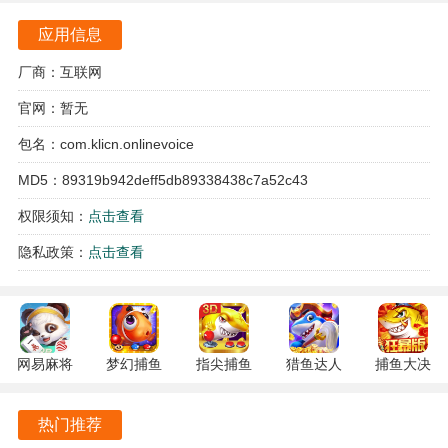
软件内的语音包更新频繁，开发团队会根据游戏的新角色、
应用信息
新剧情和新活动，及时加入最新的语音内容。用户始终能够
厂商：互联网
体验到新鲜的声音，保持对游戏的热情。
官网：暂无
软件的设计简洁明了，用户界面友好，适合各个年龄段的用
户使用。无论是新手还是资深玩家，都能快速上手，轻松找
包名：com.klicn.onlinevoice
到自己喜爱的角色语音。
MD5：89319b942deff5db89338438c7a52c43
权限须知：
点击查看
BAVoiceOnline游戏特色
隐私政策：
点击查看
BAVoice Online的特色在于其多样化的语音包选择和个性化
的内容制作功能。
每个语音包都有详细的分类和标签，根据自己的喜好自由组
合不同的语音包。
网易麻将
梦幻捕鱼
指尖捕鱼
猎鱼达人
捕鱼大决
1.20 安卓
5.10.4 安
10.3.46.4.0
3.9.0.7 安
战
用户甚至可以导出所收集的语音资源，制作出独特的鬼畜音
官方版
卓正版
安卓版
卓版
122.7.291
频。
热门推荐
最新版