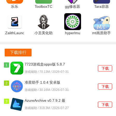
乐乐
ToolboxTC
gg修改器
Tara容器
它让玩家们能够更深入地体验角色和故事，增强了互动的乐
3.6.0.1 安
v5.4.47 安
101.1 安卓
v1.0 安卓
趣。
卓版
卓版
版
版
ZalithLauncher
小丑美化助
hyperlmu
mt画质助手
启动器
手 1.31 安
修复陀螺仪
3.0 最新版
1.4.0.8 安
卓版
3.1.6 安卓
卓版
版
下载排行
7723游戏盒oppo版 5.8.7
1
下载
安卓版
游戏辅助 / 70.13M / 2026-07-31
准星助手 1.0.4 安卓版
2
下载
游戏辅助 / 30.16M / 2026-07-31
AzureArchive v0.7.9.2 最
3
下载
新版
游戏辅助 / 318.3M / 2026-07-27