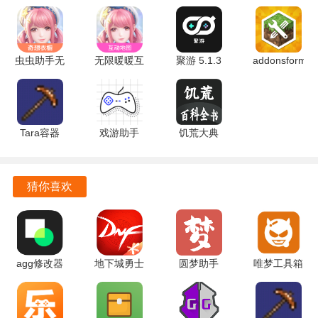
应用支持离线和在线双版本，选择将喜欢的语音包下载到本
地。
虫虫助手无
无限暖暖互
聚游 5.1.3
addonsformine
即使在没有网络连接的情况下，也能随时播放，极大地方便
限暖暖奇想
动地图工具
安卓版
3.3.7 安卓
了用户的使用。
衣橱 v1.0
1.0 手机版
版
安卓版
BAVoiceOnline软件简评
Tara容器
戏游助手
饥荒大典
BAVoice Online不仅提供了丰富的语音资源，还通过简洁的
v1.0 安卓
v1.5 安卓
1.5 安卓版
操作界面和个性化的功能设计，让用户能够轻松享受各种角
版
版
色的声音。
猜你喜欢
开发团队的定期更新和用户反馈系统也为软件的持续改进提
供了保障。
BAVoice Online始终保持活力和新鲜感。
agg修改器
地下城勇士
圆梦助手
唯梦工具箱
3.5.5_release
手游助手
9.7.0 最新
3.4 官方安
对于蔚蓝档案的粉丝来说，这款软件无疑是一个不可或缺的
安卓官方版
4.12.0 最新
版
卓版
工具。
版