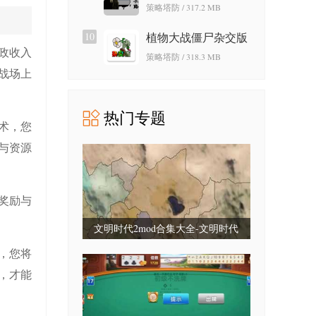
策略塔防 / 317.2 MB
10
植物大战僵尸杂交版
政收入
策略塔防 / 318.3 MB
战场上
热门专题
术，您
与资源
奖励与
文明时代2mod合集大全-文明时代
2mod合集最新版-文明时代2mod大全
，您将
整合包
，才能