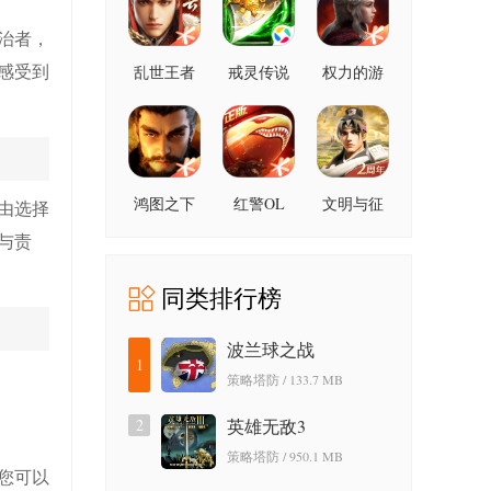
治者，
感受到
乱世王者
戒灵传说
权力的游
戏凛冬将
至
鸿图之下
红警OL
文明与征
由选择
服
与责
同类排行榜
波兰球之战
1
策略塔防 / 133.7 MB
2
英雄无敌3
策略塔防 / 950.1 MB
您可以