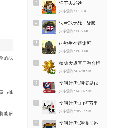
3
活下去老铁
策略塔防 / 1.1 MB
4
波兰球之战二战版
策略塔防 / 133.7 MB
5
60秒生存避难所
策略塔防 / 197.1 MB
杂的战
6
植物大战僵尸融合版
策略塔防 / 414.28 MB
7
文明时代2明清易代
策略塔防 / 147.86 MB
索与挑
8
文明时代2山河万里
策略塔防 / 306.57 MB
将能够
9
文明时代2漫漫长路