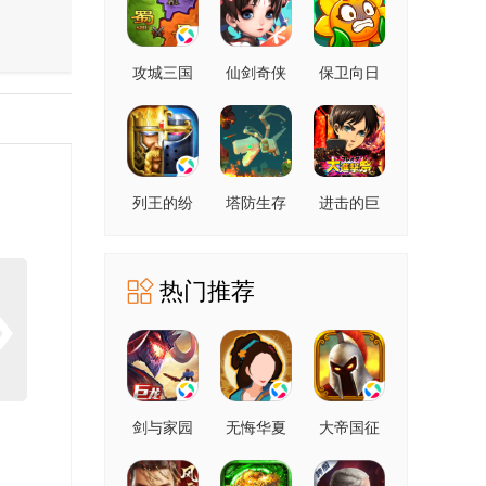
攻城三国
仙剑奇侠
保卫向日
志
传官方手
葵
游
列王的纷
塔防生存
进击的巨
争
防御
人
BraveOrder
热门推荐
剑与家园
无悔华夏
大帝国征
服者