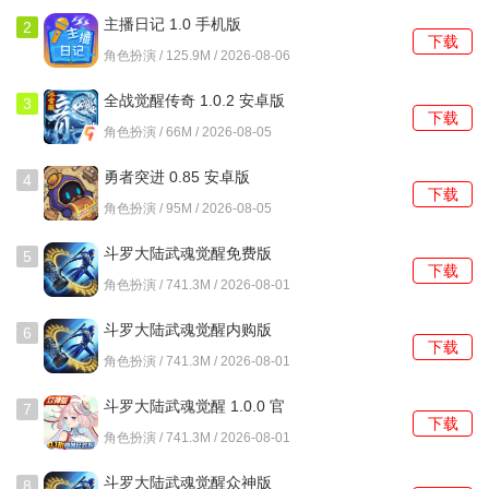
主播日记 1.0 手机版
我本千金主要玩法
2
下载
角色扮演 / 125.9M / 2026-08-06
剧情推进与选择分支：游戏通过章节式的剧情推进，玩家可
以选择不同的对话和行动分支，每个选择都会对后续剧情发
全战觉醒传奇 1.0.2 安卓版
3
下载
展产生影响，从而体验多重结局。
角色扮演 / 66M / 2026-08-05
角色养成：作为豪门千金，玩家可以提升自己的才艺、商业
勇者突进 0.85 安卓版
4
下载
能力和个人魅力，通过参加舞会、慈善晚宴等社交活动增加
角色扮演 / 95M / 2026-08-05
自身影响力。同时，玩家需要经营自己的公司或事业，获得
斗罗大陆武魂觉醒免费版
5
资金和资源支持。
下载
1.0.0 安卓版
角色扮演 / 741.3M / 2026-08-01
恋爱互动：游戏中玩家可以与多位男性角色展开恋爱互动，
斗罗大陆武魂觉醒内购版
6
每个角色都有独特的背景和性格，玩家可以通过完成任务、
下载
1.0.0 手机版
角色扮演 / 741.3M / 2026-08-01
触发情感事件来增加亲密度，解锁专属的恋爱剧情。
斗罗大陆武魂觉醒 1.0.0 官
7
我本千金游戏贵族价位表
下载
方正版
角色扮演 / 741.3M / 2026-08-01
贵族等级 充值金额
斗罗大陆武魂觉醒众神版
8