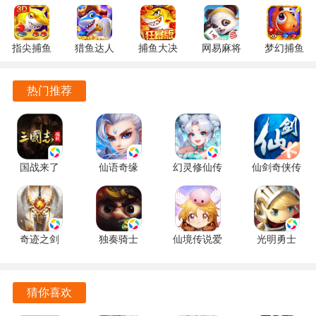
作品在细节上的刻画十分到位，将恋爱中许多有趣的故事生
动地描绘出来。
指尖捕鱼
猎鱼达人
捕鱼大决
网易麻将
梦幻捕鱼
10.3.46.4.0
3.9.0.7 安
战
1.20 安卓
5.10.4 安
人物形象的细腻描绘宛如从漫画中走出一般，让人忍不住多
安卓版
卓版
122.7.291
官方版
卓正版
看几眼。
热门推荐
最新版
作品也深刻地展现了感情的曲折性，以及两个人之间需要深
厚的信任才能维系这段关系。
国战来了
仙语奇缘
幻灵修仙传
仙剑奇侠传
我本千金游戏特色
3.9.0.0 官
1.0.0.0 手
1.7.8 安卓
online
1、逆袭龙套，走向人生巅峰
方正版
机版
版
1.0.749 最
新版
玩家将扮演一位十八线龙套演员，置身于沙雕千金的精彩故
奇迹之剑
独奏骑士
仙境传说爱
光明勇士
事背景，通过与剧本中的角色斗智斗勇，逐步从不起眼的配
1.8.4.99 最
1.1.554 安
如初见
1.0.171.1627
角逆袭为真正的主角，开启属于自己的千金人生。
新版
卓版
1.9.1 最新
官方正版
版
猜你喜欢
2、时尚比拼，个性换装