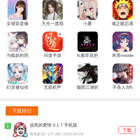
核心玩法围绕换装比拼展开，玩家可以根据自己的喜好和创
意，为角色设计各种时尚造型。通过不断解锁、搭配不同的
服饰，展现独特的时尚品味，打造个性化形象，成为全场瞩
女寝皆是修
天光一渡我
小夏
魂之眼忍者
目的焦点。
罗场 v3.2.1
3.22.0.0828
milktime
激战
最新版
安卓版
1.00 安卓
1.2.001 安
3、扣人心弦的剧情体验
版
卓版
与狐妖的同
问道手游
fc索菲亚的
米塔miside
游戏设计了丰富且精彩的故事线，环环相扣的剧情完美烘托
居生活 1.0
2.131.1203
复苏 v4.6.4
恋爱模拟器
出游戏的世界观。在与剧本角色的互动中，玩家将逐步揭开
安卓版
手机版
单机版
8.0.2 安卓
隐藏的秘密，体验充满情感张力的故事发展，感受沉浸式的
版
剧情魅力。
幻灵修仙传
无双机甲
烟雨江湖折
不良人3内
鬼服 1.7.8
1.0.0 手机
相思
购版 2.5.4
4、超越性别，勇敢追梦
安卓版
版
1.124.72266
安卓版
游戏专注于角色成长和自信培养，无论是男性还是女性玩
手机版
下载排行
家，都可以在追求梦想的过程中找到乐趣和成就感。即使不
是女性用户，也能沉浸在角色扮演和剧情解谜的精彩旅程
该死的爱情 0.1.7 手机版
1
下载
中，享受游戏带来的独特魅力。
角色扮演 / 137.3M / 2026-08-06