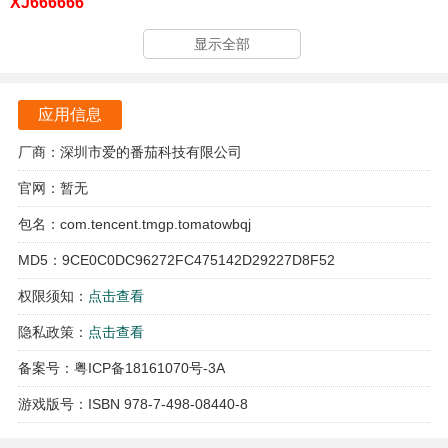
XJ666666
XJ888888
显示全部
key5555
应用信息
key7777
厂商：深圳市爱的番茄科技有限公司
key8888
官网：暂无
ky9999
包名：com.tencent.tmgp.tomatowbqj
快来看直播
MD5：9CE0C0DC96272FC475142D29227D8F52
权限须知：
点击查看
我本千金游戏亮点
隐私政策：
点击查看
这部作品将丰富多彩的元素巧妙地融合在一起，呈现出鲜明
的风格，给人留下深刻的印象。
备案号：粤ICP备18161070号-3A
游戏版号：ISBN 978-7-498-08440-8
仿佛是韩剧中常见的故事，男女主角之间的情感历程总是充
满了曲折和波折，令人向往。