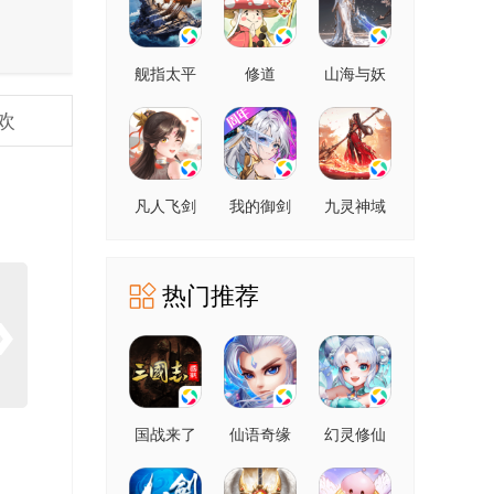
舰指太平
修道
山海与妖
洋
灵
欢
凡人飞剑
我的御剑
九灵神域
日记
热门推荐
国战来了
仙语奇缘
幻灵修仙
传