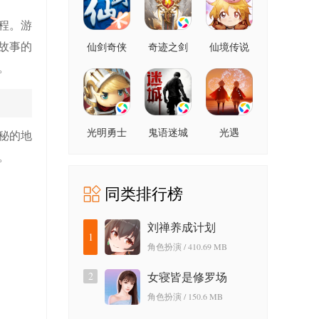
程。游
故事的
仙剑奇侠
奇迹之剑
仙境传说
传online
爱如初见
。
光明勇士
鬼语迷城
光遇
秘的地
。
同类排行榜
刘禅养成计划
1
角色扮演 / 410.69 MB
2
女寝皆是修罗场
角色扮演 / 150.6 MB