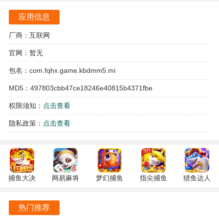
应用信息
厂商：互联网
官网：暂无
包名：com.fqhx.game.kbdmm5.mi
MD5：497803cbb47ce18246e40815b4371fbe
权限须知：
点击查看
隐私政策：
点击查看
恐怖躲猫猫5游戏亮点
幽灵古堡地图中，巧妙利用断裂的楼梯进行跳跃，能够有效
捕鱼大决
网易麻将
梦幻捕鱼
指尖捕鱼
猎鱼达人
地迷惑并摆脱追捕者的视线，为逃生争取宝贵的时间。
战
1.20 安卓
5.10.4 安
10.3.46.4.0
3.9.0.7 安
BOSS疯癫小丑的狂笑技能会使小范围内的逃生者速度降
122.7.291
官方版
卓正版
安卓版
卓版
热门推荐
最新版
低，听到笑声时迅速找到掩体躲避是成功逃脱的关键策略。