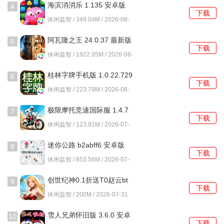
海滨消消乐 1.135 安卓版
4
触发隐藏结局永恒的诅咒的关键，在于寂静岭地图中收集散
下载
休闲益智 / 349.04M / 2026-08-
落在各处的五块石碑碎片，并将它们放置在地图中央的祭坛
01
上，石碑位置随机，需要尽早搜寻。
阿瓦隆之王 24.0.37 最新版
5
下载
休闲益智 / 1922.95M / 2026-08-
01
桂林字牌手机版 1.0.22.729
6
下载
最新版
休闲益智 / 223.79M / 2026-08-
01
极限摩托竞速国际服 1.4.7
7
下载
安卓版
休闲益智 / 123.91M / 2026-07-
31
迷你公路 b2abff6 安卓版
8
下载
休闲益智 / 853.56M / 2026-07-
31
创世纪神0.1折送T0赵云bt
9
下载
版 v1.0.0 安卓版
休闲益智 / 200M / 2026-07-31
雪人兄弟怀旧版 3.6.0 安卓
10
下载