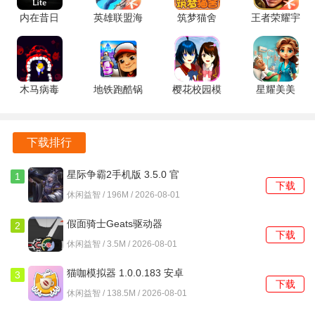
游戏采用独特的哥特式美术风格，阴森的场景设计、诡异的
内在昔日
英雄联盟海
筑梦猫舍
王者荣耀宇
角色造型，以及惊悚的背景音乐，共同营造出令人毛骨悚然
7.9.0.1 官
克斯大乱斗
1.1.1 安卓
宙服
的恐怖氛围，给玩家带来身临其境的沉浸式体验。
方版
7.2.0.2458
版
10.1.1.15
安卓版
安卓版
游戏创新性地加入了Roguelike元素，每局游戏地图都会随机
木马病毒
地铁跑酷锅
樱花校园模
星耀美美
生成，道具和资源的位置也会发生变化，使得每一次游戏都
1.0.1 安卓
铲QAQ定
拟器英文版
v1.0.1 安卓
充满新鲜感和挑战性，不断适应新的环境。
版
制版 7.04.0
SAKURASchoolSimulator
版
安卓版
1.038.51
下载排行
游戏深度融合了中国传统文化中的志怪元素，将民间传说中
安卓版
的鬼怪形象融入到追捕者角色设计中，赋予了游戏独特的文
星际争霸2手机版 3.5.0 官
1
化内涵，让玩家在体验游戏的也能感受到中国传统文化的魅
下载
方安卓版
休闲益智 / 196M / 2026-08-01
力。
假面骑士Geats驱动器
2
下载
游戏攻略
1.0.0 安卓版
休闲益智 / 3.5M / 2026-08-01
逃生者天赋中，优先选择轻盈步伐，它可以有效降低脚步
猫咖模拟器 1.0.0.183 安卓
3
声，减少被追捕者发现的概率，从而提高生存几率，胜过单
下载
版
休闲益智 / 138.5M / 2026-08-01
纯的加速效果。