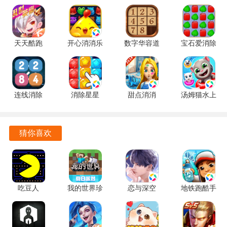
在废弃医院的地下室药柜中，有较大概率找到隐身烟雾弹，
合理利用这一道具，能在关键时刻摆脱追捕者的追踪。
天天酷跑
开心消消乐
数字华容道
宝石爱消除
追捕者可以优先追踪靠近发电机区域的逃生者，因为破坏发
1.0.139.0
1.159 手机
2.15 手机
1.0.5 手机
电机是逃生者的首要目标，守株待兔往往能事半功倍。
手机版
版
版
版
游戏优势
连线消除
消除星星
甜点消消
汤姆猫水上
2248 1.0.5
1.2.1 手机
1.9.61.409.405.0518
乐园
本作对移动端进行了专门的优化，即使在低配置的设备上，
最新版
版
手机版
2.0.9.240
也能流畅运行，保证玩家拥有良好的游戏体验。
官方正版
猜你喜欢
游戏引入了全新的道具组合，不同的道具搭配能产生意想不
到的效果，为玩家提供更多战术选择和趣味体验。
游戏提供了录像回放功能，玩家可以随时回顾自己的游戏过
吃豆人
我的世界珍
恋与深空
地铁跑酷手
程，分析失误，学习技巧，不断提升自身实力。
11.4.1 安卓
妮MOD
6.0.0 官方
表版 7.04.0
版
v1.20.32.03
正版
中文版
游戏特色
官方安卓版