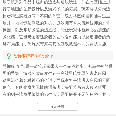
续了该系列作品中经典的追逐与逃脱玩法，并在此基础上进
行了地图的创新设计以及游戏模式的拓展。玩家将被分为追
捕者和逃脱者这两个不同的阵营，双方将围绕着抓捕与逃生
展开一场场惊险刺激的对抗。游戏拥有令人感到压抑的恐怖
氛围，以及步步紧逼的追逐战，能让玩家体验到心跳加速的
紧张感，它也考验着逃脱者的团队合作能力以及追捕者的策
略布局能力，为玩家带来与其他游戏截然不同的竞技乐趣。
恐怖躲猫猫5官方介绍
恐怖躲猫猫5是一款将玩家带入一个光怪陆离、充满未知的世
界的手游。游戏的故事发生在一座被黑暗笼罩的古老庄园，
这里流传着各种神秘的传说，而玩家将扮演进入庄园的不同
角色，有的化身为无情的猎杀者，誓要将所有入侵者驱逐；
有的则扮演身手敏捷的逃生者，需要解开庄园的秘密，并与
其他伙伴合作逃离。庄园内危机四伏，潜藏着许多未知的危
显示全部
险，只有运用智慧与勇气，才能在这场猫鼠游戏中生存下
去。