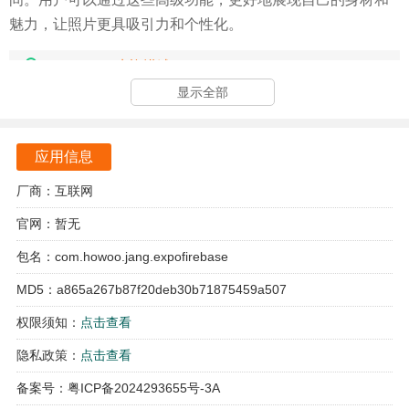
魅力，让照片更具吸引力和个性化。
GigaBody功能描述
显示全部
GigaBody软件专注于健身和身体美化领域，为用户提供了打
造理想身材的便捷途径。
应用信息
无论用户想要强壮的腹肌还是结实的胸肌，都可以通过
GigaBody轻松实现。
厂商：互联网
官网：暂无
软件特别适合那些希望通过照片展示理想身材的健身爱好者
和社交媒体用户，让在展示自己的身体魅力时更加自信和美
包名：com.howoo.jang.expofirebase
丽。
MD5：a865a267b87f20deb30b71875459a507
GigaBody手机版特色
权限须知：
点击查看
隐私政策：
点击查看
GigaBody软件提供了一键美化和一键调节身材模板的功能，
让用户可以轻松实现身材的美化和调整。
备案号：粤ICP备2024293655号-3A