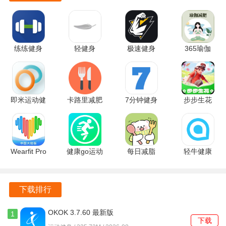
这款软件将为追求完美身材的用户带来更多的乐趣和满足
感，让在社交媒体上展现出更具吸引力和个性化的形象。
练练健身
轻健身
极速健身
365瑜伽
26.07.30
4.9.10 最新
1.1.8 官方
1.13.4.1134
安卓版
版
版
官方版
即米运动健
卡路里减肥
7分钟健身
步步生花
康 5.0.0 安
助手 2.7.6
4.6.29 手机
v1.0.3.2024.0
卓版
官方版
版
安卓版
Wearfit Pro
健康go运动
每日减脂
轻牛健康
zh_5.6.05
3.3.336 安
5.3.0 手机
4.19.0 最新
官方版
卓版
版
版
下载排行
OKOK 3.7.60 最新版
1
下载