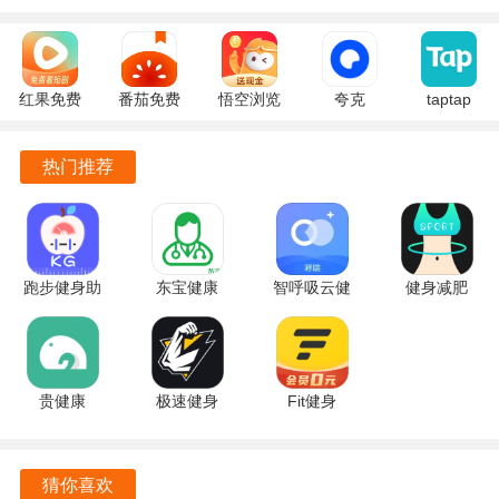
用户可以根据自己的需求选择不同的身材模板，并通过一键
调节功能使效果更加自然，看不出任何编辑痕迹。
用户还可以添加个性化的纹身刺青，为照片增添更多个性和
红果免费
番茄免费
悟空浏览
夸克
taptap
个性化元素。
短剧
小说
器 17.9.0
10.14.5.129
2.96.8-
7.2.9.32
7.2.9.32
安卓版
官方正版
rel#100000
热门推荐
GigaBody最新版亮点
官方版
安卓版
安卓版
对于一些地区受限的用户，可以通过科学上网的方式打开
GigaBody软件，以便正常使用。
跑步健身助
东宝健康
智呼吸云健
健身减肥
软件的易用性也是其一大优势，用户可以方便地进行身材编
手
5.2.8 手机
康 2.5.2 安
1.2.8 手机
辑和美化，改善自己的身体状态，获得更多的胸肌和腹肌。
7.4.0610.748
版
卓版
版
最新版
GigaBody软件是一款功能丰富、易用便捷的身材编辑工具，
贵健康
极速健身
Fit健身
具有多项优势和特色。
0.9.47 手机
1.1.8 官方
6.7.9 手机
通过GigaBody，用户可以实现自己的身材理想，展现更美
版
版
版
丽、更自信的自己。
猜你喜欢