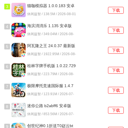
猫咖模拟器 1.0.0.183 安卓
3
探索地牢时，注意观察敌人的行动模式，合理利用环境与牌
下载
版
休闲益智 / 138.5M / 2026-08-01
组的优势，制定合适的战术来击败敌人。
海滨消消乐 1.135 安卓版
4
优先使用能够造成高伤害或控制敌人的牌，控制局势后再逐
下载
休闲益智 / 349.04M / 2026-08-
步消耗敌人的生命值。
01
阿瓦隆之王 24.0.37 最新版
5
时刻关注手中的牌，灵活调整策略，避免在关键时刻因为牌
下载
休闲益智 / 1922.95M / 2026-08-
组不合适而陷入被动局面。
01
桂林字牌手机版 1.0.22.729
6
不要急于进入更深的地牢，适时返回补给和调整牌组，确保
下载
最新版
休闲益智 / 223.79M / 2026-08-
自己在每次挑战中都能保持最佳状态。
01
极限摩托竞速国际服 1.4.7
7
怪物传说游戏评测
下载
安卓版
休闲益智 / 123.91M / 2026-07-
31
怪物传说的玩法设计非常出色，结合了流氓动作与卡牌策
迷你公路 b2abff6 安卓版
8
略，玩家不仅要在快速反应，还需要在牌组构建上进行深思
下载
休闲益智 / 853.56M / 2026-07-
熟虑。游戏的机制让每一次战斗都充满了变数，玩家通过不
31
断尝试和调整，能够找到最适合自己的策略。特别是在面对
创世纪神0.1折送T0赵云bt
9