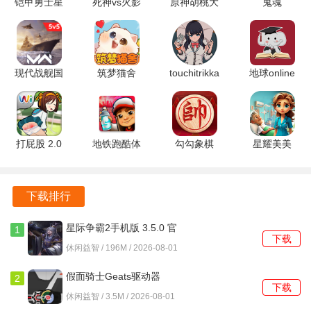
铠甲勇士星
死神vs火影
原神胡桃大
鬼魂
耀铠甲模拟
8.15满人物
战史莱姆游
1.85.10 安
怪物传说游戏优势
器 v1.0.38
版 1.1.0 安
戏免费版
卓版
安卓版
卓版
1.54.00 安
独特的卡牌机制使得每场战斗都充满了不可预测性，玩家可
卓版
现代战舰国
筑梦猫舍
touchitrikka
地球online
以根据实时情况灵活调整战术，享受策略游戏带来的乐趣。
际服
1.1.1 安卓
1.0 安卓版
1.0.5 安卓
0.97.0.120516029
版
版
每一张牌都有独特的效果与技能，仔细分析和选择，才能在
安卓版
占据优势。
打屁股 2.0
地铁跑酷体
勾勾象棋
星耀美美
多样的地牢环境与敌人设计，确保了每次探险都有不同的体
安卓版
验服 7.04.0
6.01.01 官
v1.0.1 安卓
安卓正版
方版
版
验，保持了游戏的新鲜感与挑战性。
下载排行
玩家可以自由组合牌组，尝试不同的策略，自由度让每个玩
家都能找到适合自己的玩法。
星际争霸2手机版 3.5.0 官
1
下载
方安卓版
休闲益智 / 196M / 2026-08-01
怪物传说游戏攻略
假面骑士Geats驱动器
2
在游戏开始时，选择适合自己的初始牌组，尽量涵盖攻击、
下载
1.0.0 安卓版
休闲益智 / 3.5M / 2026-08-01
防御和增益效果，以应对不同的战斗情况。