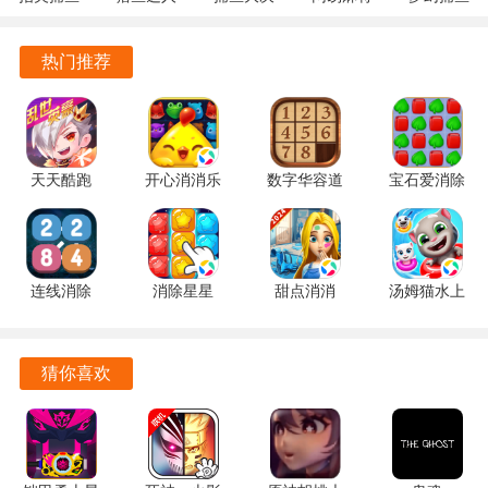
10.3.46.4.0
3.9.0.7 安
战
1.20 安卓
5.10.4 安
安卓版
卓版
122.7.291
官方版
卓正版
热门推荐
最新版
天天酷跑
开心消消乐
数字华容道
宝石爱消除
1.0.139.0
1.159 手机
2.15 手机
1.0.5 手机
手机版
版
版
版
连线消除
消除星星
甜点消消
汤姆猫水上
2248 1.0.5
1.2.1 手机
1.9.61.409.405.0518
乐园
最新版
版
手机版
2.0.9.240
官方正版
猜你喜欢