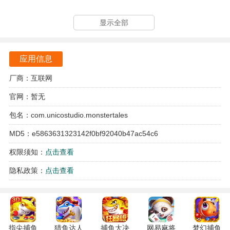
多样化的怪物设计让每次遭遇都充满惊喜，不断调整战术，
显示全部
才能在复杂的环境中生存下来。
游戏的节奏感极强，快速的战斗与策略部署相结合，让玩家
应用信息
在紧张刺激中体验到成就感。
厂商：互联网
官网：暂无
包名：com.unicostudio.monstertales
MD5：e5863631323142f0bf92040b47ac54c6
权限须知：
点击查看
隐私政策：
点击查看
指尖捕鱼
猎鱼达人
捕鱼大决
网易麻将
梦幻捕鱼